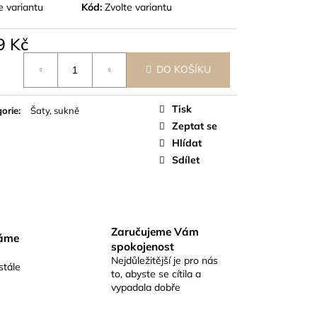
e variantu
Kód:
Zvolte variantu
9 Kč
á
DO KOŠÍKU
Tisk
orie
:
Šaty, sukně
Zeptat se
Hlídat
Sdílet
Zaručujeme Vám
váme
spokojenost
Nejdůležitější je pro nás
stále
to, abyste se cítila a
vypadala dobře