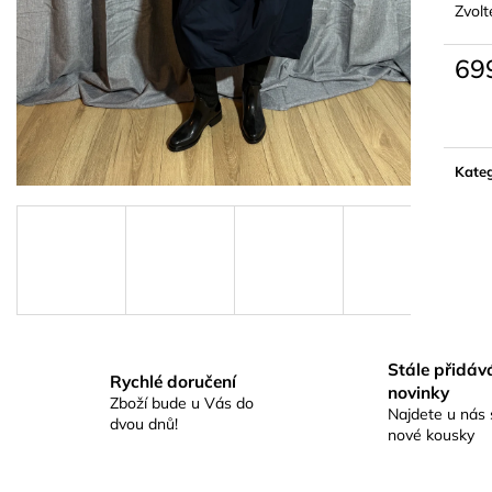
Zvolt
69
Měrn
cena:
Kateg
Stále přidá
Rychlé doručení
novinky
Zboží bude u Vás do
Najdete u nás 
dvou dnů!
nové kousky