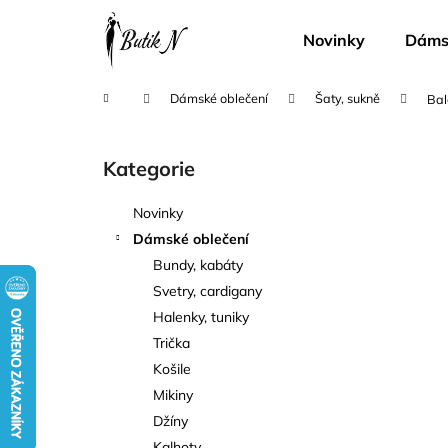
K
Přejít
na
o
Novinky
Dámsk
obsah
Zpět
Zpět
š
do
do
í
Domů
Dámské oblečení
Šaty, sukně
Bal
k
obchodu
obchodu
P
o
Kategorie
Přeskočit
s
kategorie
t
Novinky
r
Dámské oblečení
a
Bundy, kabáty
n
Svetry, cardigany
n
Halenky, tuniky
í
Trička
p
Košile
a
Mikiny
n
Džíny
e
Kalhoty