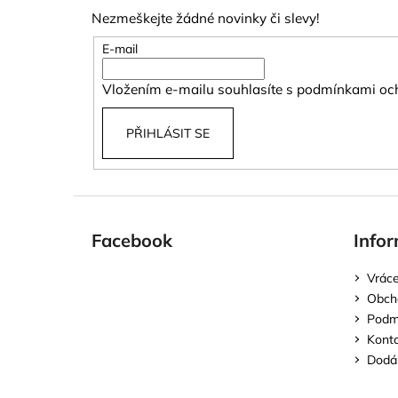
p
Nezmeškejte žádné novinky či slevy!
a
t
E-mail
í
Vložením e-mailu souhlasíte s
podmínkami och
PŘIHLÁSIT SE
Facebook
Infor
Vráce
Obch
Podmí
Kont
Dodán