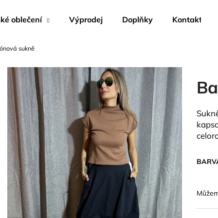
é oblečení
Výprodej
Doplňky
Kontakty
ónová sukně
Co potřebujete najít?
Ba
HLEDAT
Sukně
kapsa
Doporučujeme
celor
BARV
Můžeme