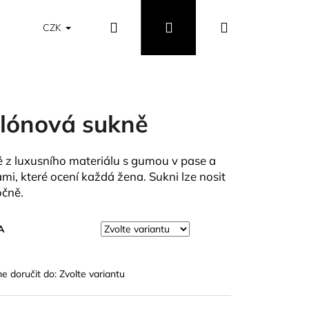
Hledat
Přihlášení
Nákupní
Obchodní podmínky
Vrácení a výměna zboží
CZK
košík
lónová sukně
 z luxusního materiálu s gumou v pase a
mi, které ocení každá žena. Sukni lze nosit
očně.
A
 doručit do:
Zvolte variantu