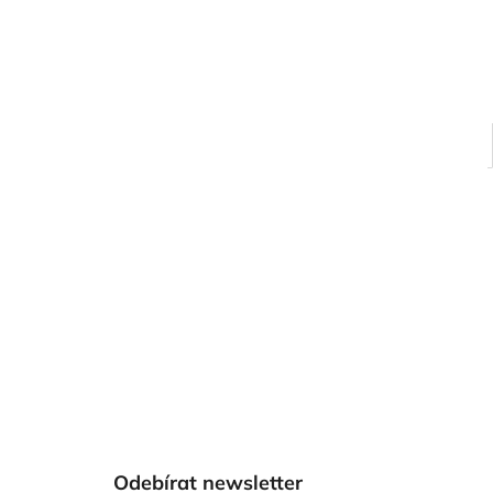
Z
á
Odebírat newsletter