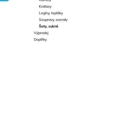
l
Kraťasy
Legíny, tepláky
Soupravy, overaly
Šaty, sukně
Výprodej
Doplňky