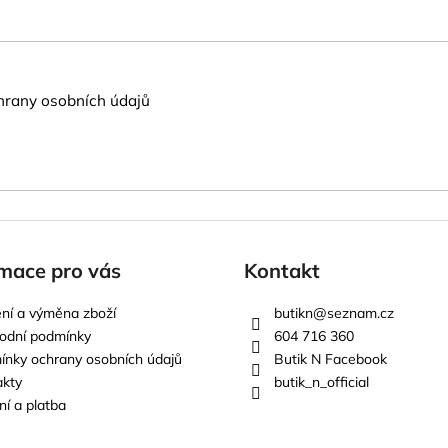
rany osobních údajů
mace pro vás
Kontakt
ní a výměna zboží
butikn
@
seznam.cz
odní podmínky
604 716 360
nky ochrany osobních údajů
Butik N Facebook
akty
butik_n_official
í a platba