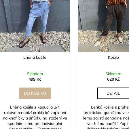
r
u
o
k
d
t
u
ů
k
t
ů
Lněná košile
Košile
Skladem
Skladem
499 Kč
620 Kč
DO KOŠÍKU
DETAIL
Lněná košile s kapucí a 3/4
Lehká košile s pruh
rukávem nabízí praktické zapínání
praktickou gumičkou ve
na knoflíčky a šňůrku na stažení ve
lemu zajistí pohodlné noš
spodním lemu pro individuální
vnitřnímu podšití. Zapí