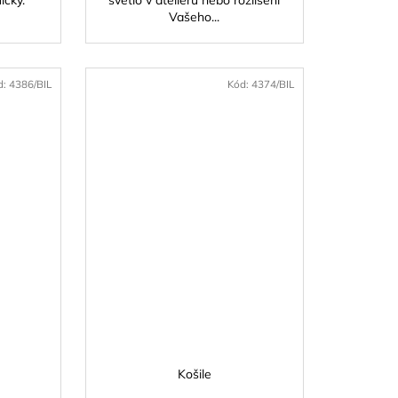
líčky.
světlo v ateliéru nebo rozlišení
Vašeho...
d:
4386/BIL
Kód:
4374/BIL
Košile