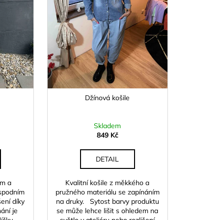
Džínová košile
Skladem
849 Kč
DETAIL
em a
Kvalitní košile z měkkého a
 spodním
pružného materiálu se zapínáním
ení díky
na druky. Sytost barvy produktu
nání je
se může lehce lišit s ohledem na