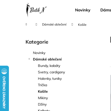
K
Přejít
na
o
Novinky
Dámsk
obsah
Zpět
Zpět
š
do
do
í
Domů
Dámské oblečení
Košile
k
obchodu
obchodu
P
o
Kategorie
Přeskočit
s
kategorie
t
Novinky
r
Dámské oblečení
a
Bundy, kabáty
n
Svetry, cardigany
n
Halenky, tuniky
í
í
Trička
p
Košile
i
a
Mikiny
n
Džíny
e
Kalhoty