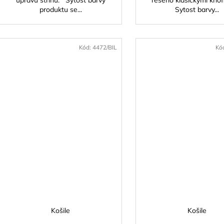
úpravu střihu. Sytost barvy
řešeno klasickými knof
produktu se...
Sytost barvy...
Kód:
4472/BIL
Kó
Košile
Košile