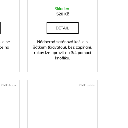
Skladem
520 Kč
DETAIL
ile se
Nádherná saténová košile s
ce na
šátkem (kravatou), bez zapínání,
rukáv lze upravit na 3/4 pomocí
knoflíku.
Kód:
4002
Kód:
3999