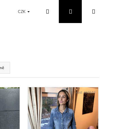
Hledat
Přihlášení
Nákupní
Obchodní podmínky
Vrácení a výměna zboží
CZK
košík
ně
:
4808/ORA
Kód:
4505/M