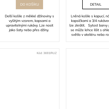
DO KOŠÍKU
DETAIL
Delší košile z měkké džínoviny s
Lněná košile s kapucí, n
vyšitým vzorem, kapsami a
kapsičkami a 3/4 rukáve
upravitelnými rukávy. Lze nosit
lze zkrátit. Sytost barvy
jako šaty nebo přes džíny.
se může lehce lišit s oh
světlo v ateliéru nebo roz
Kód:
3693/RUZ