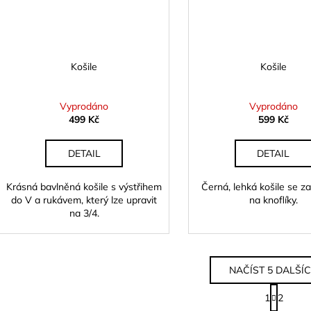
Košile
Košile
Vyprodáno
Vyprodáno
499 Kč
599 Kč
DETAIL
DETAIL
Krásná bavlněná košile s výstřihem
Černá, lehká košile se z
do V a rukávem, který lze upravit
na knoflíky.
na 3/4.
NAČÍST 5 DALŠÍ
S
1
2
t