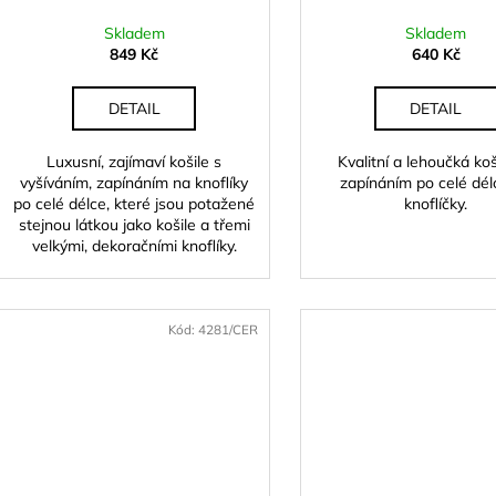
Skladem
Skladem
849 Kč
640 Kč
DETAIL
DETAIL
Luxusní, zajímaví košile s
Kvalitní a lehoučká koš
vyšíváním, zapínáním na knoflíky
zapínáním po celé dél
po celé délce, které jsou potažené
knoflíčky.
stejnou látkou jako košile a třemi
velkými, dekoračními knoflíky.
Kód:
4281/CER