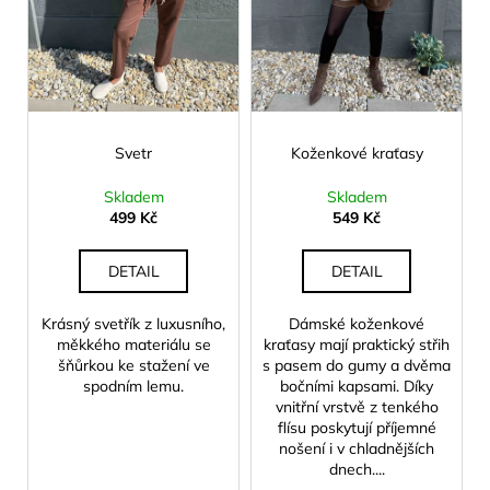
r
ů
a
o
j
d
í
u
t
k
?
t
Svetr
Koženkové kraťasy
ů
Skladem
Skladem
499 Kč
549 Kč
HLEDAT
DETAIL
DETAIL
Krásný svetřík z luxusního,
Dámské koženkové
měkkého materiálu se
kraťasy mají praktický střih
D
šňůrkou ke stažení ve
s pasem do gumy a dvěma
o
spodním lemu.
bočními kapsami. Díky
p
vnitřní vrstvě z tenkého
o
flísu poskytují příjemné
r
nošení i v chladnějších
u
dnech....