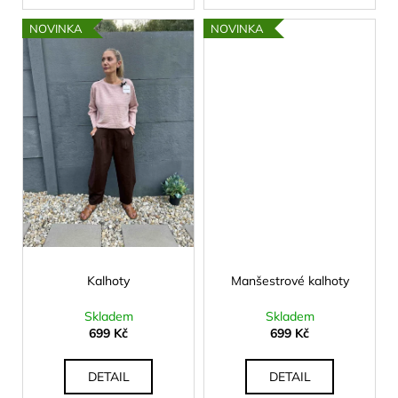
č
u
NOVINKA
NOVINKA
j
e
m
e
Kalhoty
Manšestrové kalhoty
Skladem
Skladem
699 Kč
699 Kč
DETAIL
DETAIL