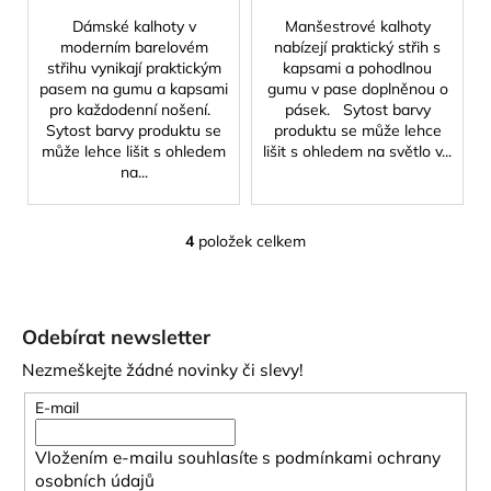
Dámské kalhoty v
Manšestrové kalhoty
moderním barelovém
nabízejí praktický střih s
střihu vynikají praktickým
kapsami a pohodlnou
pasem na gumu a kapsami
gumu v pase doplněnou o
pro každodenní nošení.
pásek. Sytost barvy
Sytost barvy produktu se
produktu se může lehce
může lehce lišit s ohledem
lišit s ohledem na světlo v...
na...
4
položek celkem
O
v
Z
l
á
á
Odebírat newsletter
d
p
a
Nezmeškejte žádné novinky či slevy!
a
c
t
E-mail
í
í
p
Vložením e-mailu souhlasíte s
podmínkami ochrany
r
osobních údajů