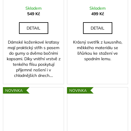
Skladem
Skladem
549 Kč
499 Kč
DETAIL
DETAIL
Dámské koženkové kraťasy
Krásný svetřík z luxusního,
mají praktický střih s pasem
měkkého materiálu se
do gumy a dvěma bočními
šňůrkou ke stažení ve
kapsami. Díky vnitřní vrstvě z
spodním lemu.
tenkého flísu poskytují
příjemné nošení i v
chladnějších dnech....
NOVINKA
NOVINKA