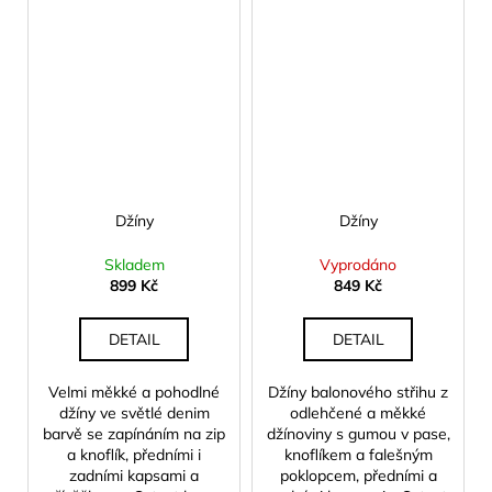
Džíny
Džíny
Skladem
Vyprodáno
899 Kč
849 Kč
DETAIL
DETAIL
Velmi měkké a pohodlné
Džíny balonového střihu z
džíny ve světlé denim
odlehčené a měkké
barvě se zapínáním na zip
džínoviny s gumou v pase,
a knoflík, předními i
knoflíkem a falešným
zadními kapsami a
poklopcem, předními a