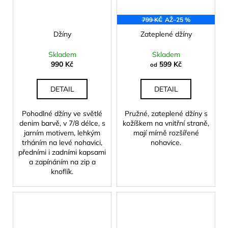
799 KČ
AŽ
–25 %
Džíny
Zateplené džíny
Skladem
Skladem
990 Kč
599 Kč
od
DETAIL
DETAIL
Pohodlné džíny ve světlé
Pružné, zateplené džíny s
denim barvě, v 7/8 délce, s
kožíškem na vnitřní straně,
jarním motivem, lehkým
mají mírně rozšířené
trháním na levé nohavici,
nohavice.
předními i zadními kapsami
a zapínáním na zip a
knoflík.