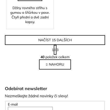
Džíny rovného střihu s
gumou a šňůrkou v pase.
Čtyři přední a dvě zadní
kapsy.
NAČÍST 15 DALŠÍCH
S
1
3
t
O
r
40
položek celkem
v
á
NAHORU
l
n
k
á
o
d
Z
v
a
á
á
c
Odebírat newsletter
n
p
í
í
Nezmeškejte žádné novinky či slevy!
p
a
r
t
E-mail
v