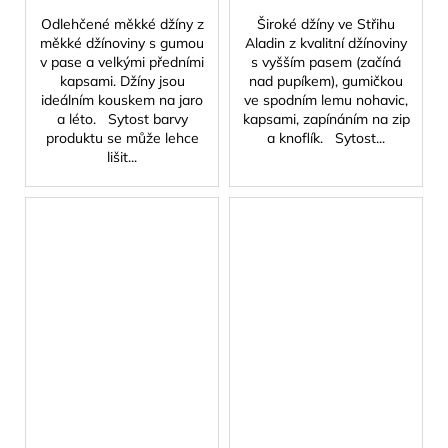
Odlehčené měkké džíny z
Široké džíny ve Střihu
měkké džínoviny s gumou
Aladin z kvalitní džínoviny
v pase a velkými předními
s vyšším pasem (začíná
kapsami. Džíny jsou
nad pupíkem), gumičkou
ideálním kouskem na jaro
ve spodním lemu nohavic,
a léto. Sytost barvy
kapsami, zapínáním na zip
produktu se může lehce
a knoflík. Sytost...
lišit...