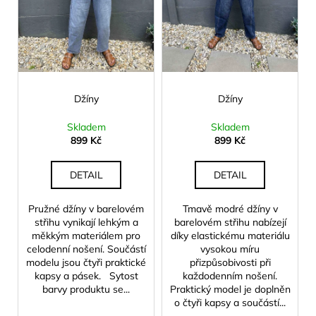
r
ů
a
o
j
d
í
u
t
k
?
t
Džíny
Džíny
ů
Skladem
Skladem
899 Kč
899 Kč
HLEDAT
DETAIL
DETAIL
Pružné džíny v barelovém
Tmavě modré džíny v
střihu vynikají lehkým a
barelovém střihu nabízejí
D
měkkým materiálem pro
díky elastickému materiálu
o
celodenní nošení. Součástí
vysokou míru
p
modelu jsou čtyři praktické
přizpůsobivosti při
o
kapsy a pásek. Sytost
každodenním nošení.
r
barvy produktu se...
Praktický model je doplněn
u
o čtyři kapsy a součástí...