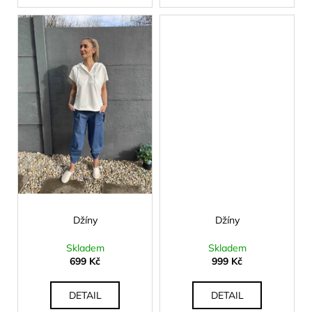
č
u
j
e
m
e
Džíny
Džíny
Skladem
Skladem
699 Kč
999 Kč
DETAIL
DETAIL