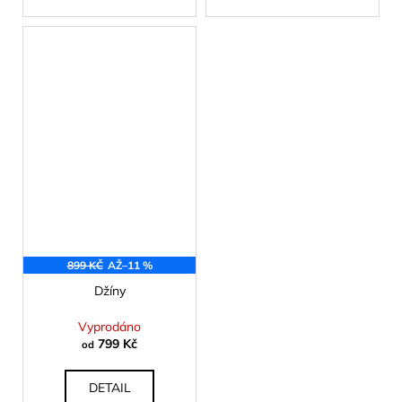
899 KČ
AŽ
–11 %
Džíny
Vyprodáno
799 Kč
od
DETAIL