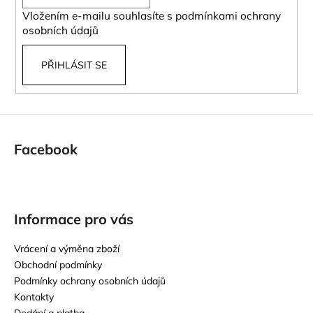
í
k
Vložením e-mailu souhlasíte s
podmínkami ochrany
y
osobních údajů
v
ý
PŘIHLÁSIT SE
p
i
s
u
Facebook
Informace pro vás
Vrácení a výměna zboží
Obchodní podmínky
Podmínky ochrany osobních údajů
Kontakty
Dodání a platba