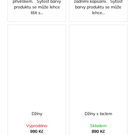
přívěškem. Sytost barvy
zadními kapsami. Sytost
produktu se může lehce
barvy produktu se může
lišit s...
lehce...
Džíny
Džíny s laclem
Vyprodáno
Skladem
990 Kč
890 Kč