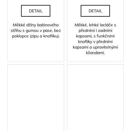
DETAIL
DETAIL
Měkké džíny balónového
Měkké, lehké lacláče s
střihu s gumou v pase, bez
předními i zadními
poklopce (zipu a knoflíku).
kapsami, s funkčními
knoflíky v předními
kapsami a upravitelnými
kšandami.