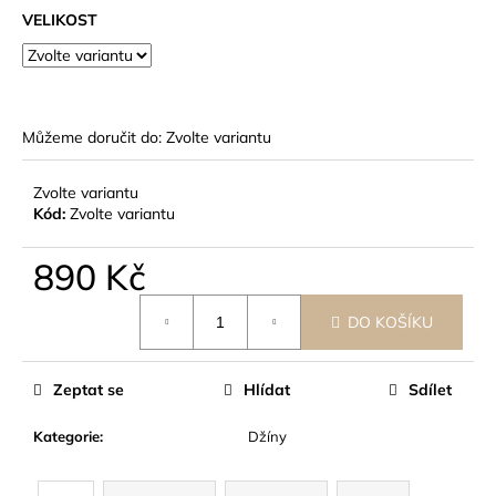
č
VELIKOST
u
j
e
m
e
Můžeme doručit do:
Zvolte variantu
Zvolte variantu
Kód:
Zvolte variantu
890 Kč
Měrná
DO KOŠÍKU
cena:
Zeptat se
Hlídat
Sdílet
Kategorie
:
Džíny