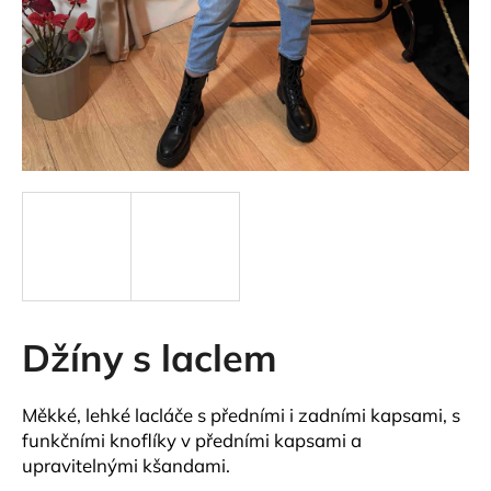
a
j
í
t
?
HLEDAT
Džíny s laclem
D
o
p
Měkké, lehké lacláče s předními i zadními kapsami, s
o
funkčními knoflíky v předními kapsami a
r
upravitelnými kšandami.
u