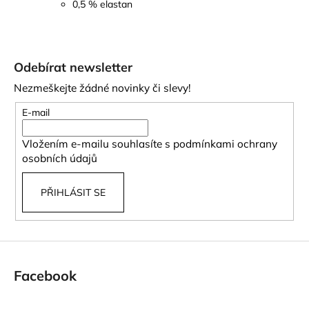
0,5 % elastan
Z
á
Odebírat newsletter
p
Nezmeškejte žádné novinky či slevy!
a
t
E-mail
í
Vložením e-mailu souhlasíte s
podmínkami ochrany
osobních údajů
PŘIHLÁSIT SE
Facebook