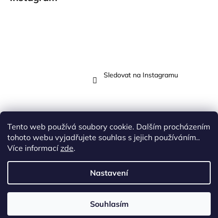
Sledovat na Instagramu
Tento web používá soubory cookie. Dalším procházením
Přijímáme online platby
tohoto webu vyjadřujete souhlas s jejich používáním..
Více informací
zde
.
Nastavení
Vytvořil Shoptet
Souhlasím
Copyright 2026
Butik N
. Všechna práva vyhrazena.