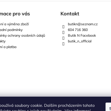
mace pro vás
Kontakt
ní a výměna zboží
butikn
@
seznam.cz
odní podmínky
604 716 360
nky ochrany osobních údajů
Butik N Facebook
akty
butik_n_official
í a platba
používá soubory cookie. Dalším procházením tohoto
ujete souhlas s jejich používáním.. Více informací