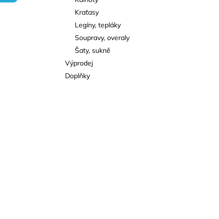
l
Kraťasy
Legíny, tepláky
Soupravy, overaly
Šaty, sukně
Výprodej
Doplňky