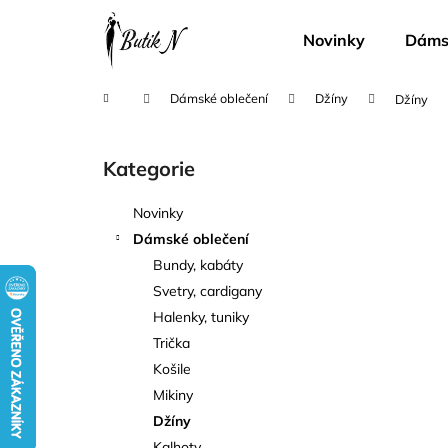
K
Přejít
na
o
Novinky
Dámsk
obsah
Zpět
Zpět
š
do
do
í
Domů
Dámské oblečení
Džíny
Džíny
k
obchodu
obchodu
P
o
Kategorie
Přeskočit
s
kategorie
t
Novinky
r
Dámské oblečení
a
Bundy, kabáty
n
Svetry, cardigany
n
Halenky, tuniky
í
Trička
p
Košile
a
Mikiny
n
Džíny
e
Kalhoty