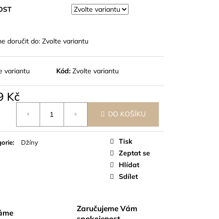
OST
 doručit do:
Zvolte variantu
e variantu
Kód:
Zvolte variantu
9 Kč
á
DO KOŠÍKU
Tisk
orie
:
Džíny
Zeptat se
Hlídat
Sdílet
Zaručujeme Vám
váme
spokojenost