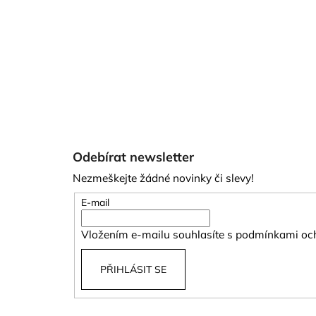
Z
á
Odebírat newsletter
p
Nezmeškejte žádné novinky či slevy!
a
t
E-mail
í
Vložením e-mailu souhlasíte s
podmínkami och
PŘIHLÁSIT SE