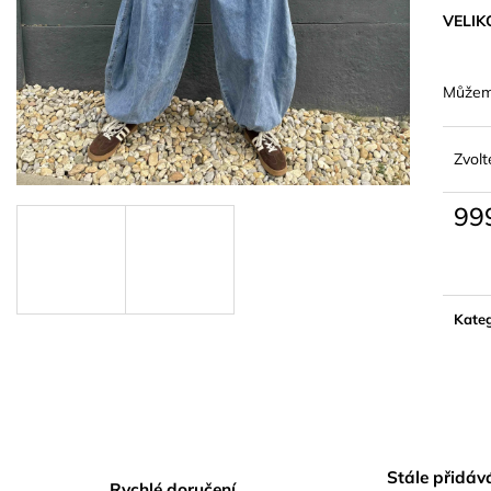
VELIK
Můžeme
Zvolt
99
Měrn
cena:
Kateg
Stále přidá
Rychlé doručení