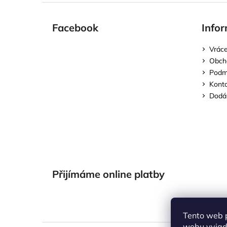
Facebook
Infor
Vráce
Obch
Podmí
Kont
Dodán
Přijímáme online platby
Tento web 
webu vyjadř