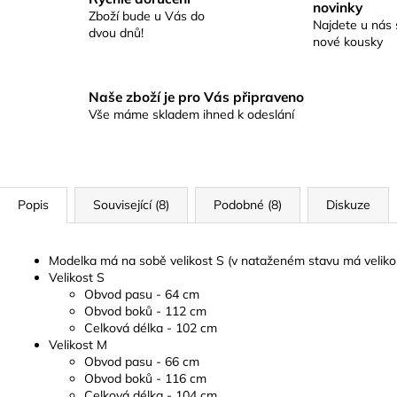
novinky
Zboží bude u Vás do
Najdete u nás 
dvou dnů!
nové kousky
Naše zboží je pro Vás připraveno
Vše máme skladem ihned k odeslání
Popis
Související (8)
Podobné (8)
Diskuze
Modelka má na sobě velikost S (v nataženém stavu má veliko
Velikost S
Obvod pasu - 64 cm
Obvod boků - 112 cm
Celková délka - 102 cm
Velikost M
Obvod pasu - 66 cm
Obvod boků - 116 cm
Celková délka - 104 cm