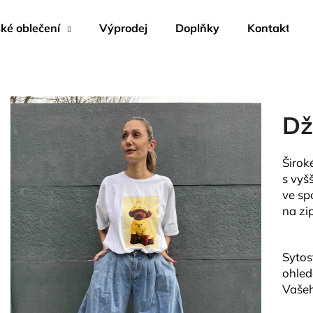
é oblečení
Výprodej
Doplňky
Kontakty
Co potřebujete najít?
Dž
HLEDAT
Širok
s vyš
Doporučujeme
ve sp
na zip
Sytos
ohled
Vašeh