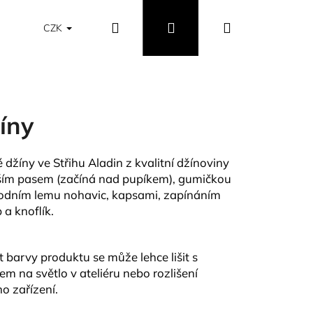
Hledat
Přihlášení
Nákupní
Obchodní podmínky
Vrácení a výměna zboží
CZK
košík
íny
é džíny ve Střihu Aladin z kvalitní džínoviny
ším pasem (začíná nad pupíkem), gumičkou
odním lemu nohavic, kapsami, zapínáním
 a knoflík.
t barvy produktu se může lehce lišit s
em na světlo v ateliéru nebo rozlišení
o zařízení.