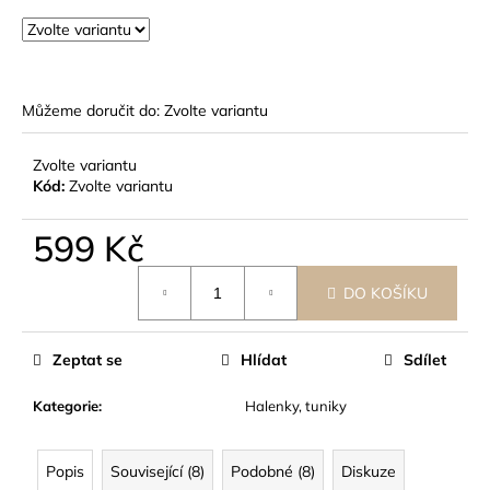
č
u
j
e
m
Můžeme doručit do:
Zvolte variantu
e
Zvolte variantu
Kód:
Zvolte variantu
599 Kč
Měrná
DO KOŠÍKU
cena:
Zeptat se
Hlídat
Sdílet
Kategorie
:
Halenky, tuniky
Popis
Související (8)
Podobné (8)
Diskuze