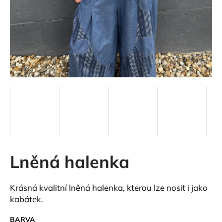
a
j
í
t
?
HLEDAT
Lněná halenka
D
o
p
Krásná kvalitní lněná halenka, kterou lze nosit i jako
o
kabátek.
r
u
BARVA