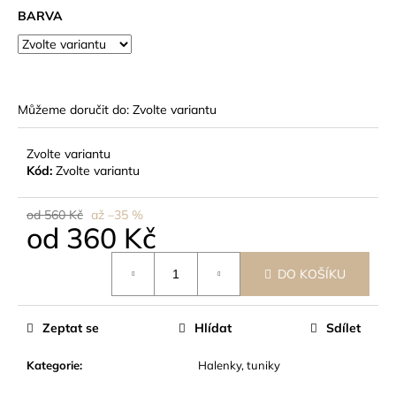
č
BARVA
u
j
e
m
e
Můžeme doručit do:
Zvolte variantu
Zvolte variantu
Kód:
Zvolte variantu
od 560 Kč
až –35 %
od
360 Kč
Měrná
DO KOŠÍKU
cena:
Zeptat se
Hlídat
Sdílet
Kategorie
:
Halenky, tuniky