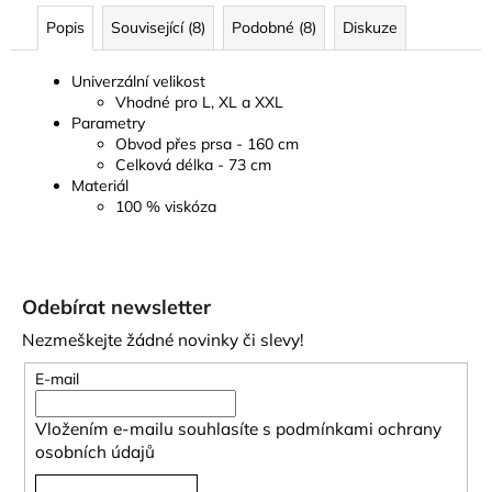
Popis
Související (8)
Podobné (8)
Diskuze
Univerzální velikost
Vhodné pro L, XL a XXL
Parametry
Obvod přes prsa - 160 cm
Celková délka - 73 cm
Materiál
100 % viskóza
Z
á
Odebírat newsletter
p
Nezmeškejte žádné novinky či slevy!
a
t
E-mail
í
Vložením e-mailu souhlasíte s
podmínkami ochrany
osobních údajů