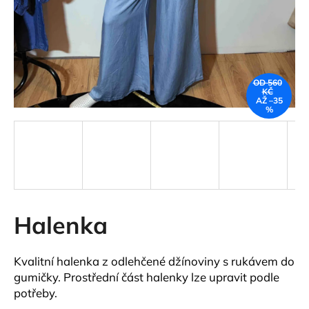
a
j
í
t
OD 560
?
KČ
AŽ –35
%
HLEDAT
Halenka
D
o
p
Kvalitní halenka z odlehčené džínoviny s rukávem do
o
gumičky.
Prostřední část halenky lze upravit podle
r
potřeby.
u