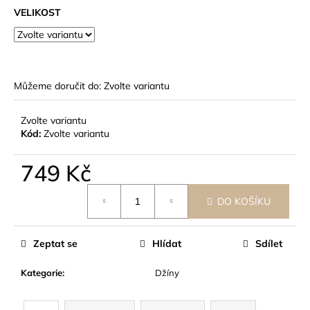
č
VELIKOST
u
j
e
m
e
Můžeme doručit do:
Zvolte variantu
Zvolte variantu
Kód:
Zvolte variantu
749 Kč
Měrná
DO KOŠÍKU
cena:
Zeptat se
Hlídat
Sdílet
Kategorie
:
Džíny