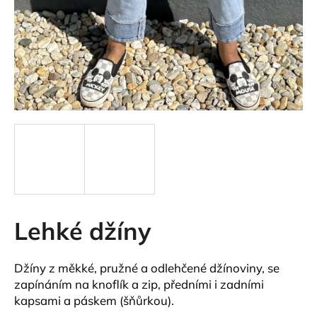
a
j
í
t
?
HLEDAT
Lehké džíny
D
o
p
Džíny z měkké, pružné a odlehčené džínoviny, se
o
zapínáním na knoflík a zip, předními i zadními
r
kapsami a páskem (šňůrkou).
u