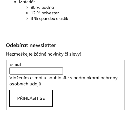
Materiál:
85 % bavlna
12 % polyester
3 % spandex elastik
Z
á
Odebírat newsletter
p
Nezmeškejte žádné novinky či slevy!
a
t
E-mail
í
Vložením e-mailu souhlasíte s
podmínkami ochrany
osobních údajů
PŘIHLÁSIT SE