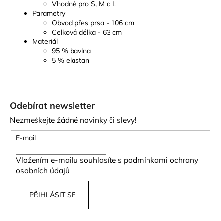
Vhodné pro S, M a L
Parametry
Obvod přes prsa - 106 cm
Celková délka - 63 cm
Materiál
95 % bavlna
5 % elastan
Z
á
Odebírat newsletter
p
Nezmeškejte žádné novinky či slevy!
a
t
E-mail
í
Vložením e-mailu souhlasíte s
podmínkami ochrany
osobních údajů
PŘIHLÁSIT SE