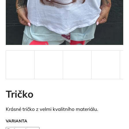
a
j
í
t
?
HLEDAT
Tričko
D
o
p
Krásné tričko z velmi kvalitního materiálu.
o
r
VARIANTA
u