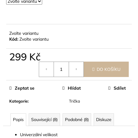
č
u
j
e
m
Zvolte variantu
e
Kód:
Zvolte variantu
299 Kč
Měrná
DO KOŠÍKU
cena:
Zeptat se
Hlídat
Sdílet
Kategorie
:
Trička
Popis
Související (8)
Podobné (8)
Diskuze
Univerzální velikost