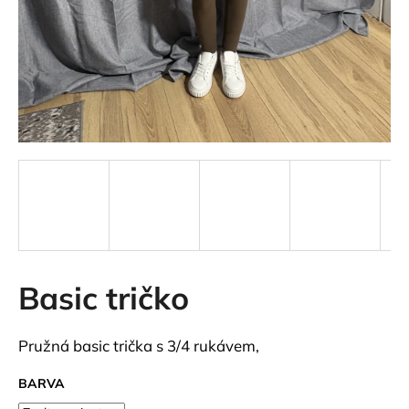
a
j
í
t
?
HLEDAT
Basic tričko
D
o
p
Pružná basic trička s 3/4 rukávem,
o
r
BARVA
u