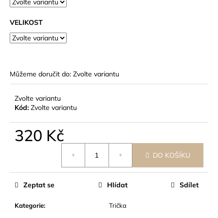
č
u
j
VELIKOST
e
m
e
Můžeme doručit do:
Zvolte variantu
Zvolte variantu
Kód:
Zvolte variantu
320 Kč
Měrná
DO KOŠÍKU
cena:
Zeptat se
Hlídat
Sdílet
Kategorie
:
Trička