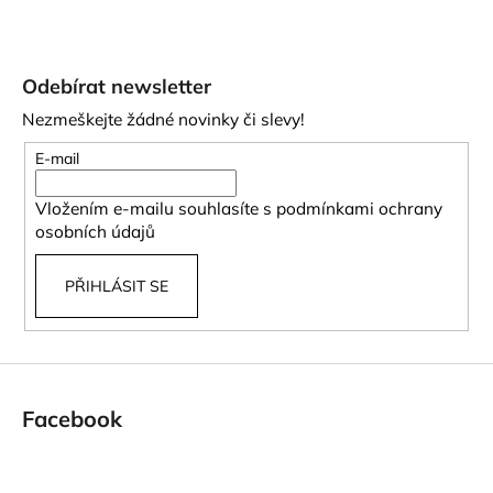
Z
á
Odebírat newsletter
p
Nezmeškejte žádné novinky či slevy!
a
t
E-mail
í
Vložením e-mailu souhlasíte s
podmínkami ochrany
osobních údajů
PŘIHLÁSIT SE
Facebook