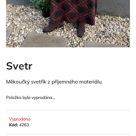
a
j
í
t
?
Svetr
HLEDAT
Měkoučký svetřík z příjemného materiálu.
D
Položka byla vyprodána…
o
p
o
Vyprodáno
r
Kód:
4263
u