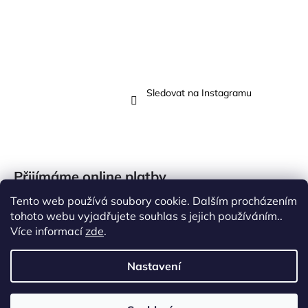
Sledovat na Instagramu
Přijímáme online platby
Tento web používá soubory cookie. Dalším procházením
tohoto webu vyjadřujete souhlas s jejich používáním..
Více informací
zde
.
Vytvořil Shoptet
Nastavení
Copyright 2026
Butik N
. Všechna práva vyhrazena.
Odstoupit od smlouvy