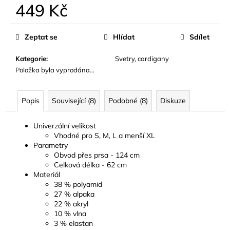
č
449 Kč
u
j
Měrná
cena:
e
Zeptat se
Hlídat
Sdílet
m
e
Kategorie
:
Svetry, cardigany
Položka byla vyprodána…
Popis
Související (8)
Podobné (8)
Diskuze
Univerzální velikost
Vhodné pro S, M, L a menší XL
Parametry
Obvod přes prsa - 124 cm
Celková délka - 62 cm
Materiál
38 % polyamid
27 % alpaka
22 % akryl
10 % vlna
3 % elastan