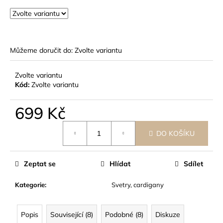
č
u
j
e
m
Můžeme doručit do:
Zvolte variantu
e
Zvolte variantu
Kód:
Zvolte variantu
699 Kč
Měrná
DO KOŠÍKU
cena:
Zeptat se
Hlídat
Sdílet
Kategorie
:
Svetry, cardigany
Popis
Související (8)
Podobné (8)
Diskuze