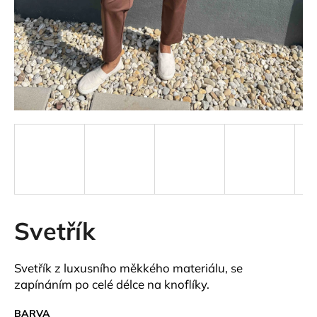
a
j
í
t
?
HLEDAT
Svetřík
D
o
p
S
vetřík z luxusního měkkého materiálu, se
o
zapínáním po celé délce na knoflíky.
r
u
BARVA