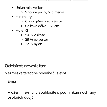
Univerzální velikost
Vhodné pro S, M a menší L
Parametry
Obvod přes prsa - 94 cm
Celková délka - 56 cm
Materiál
50 % viskóza
28 % polyester
22 % nylon
Z
á
Odebírat newsletter
p
Nezmeškejte žádné novinky či slevy!
a
t
E-mail
í
Vložením e-mailu souhlasíte s
podmínkami ochrany
osobních údajů