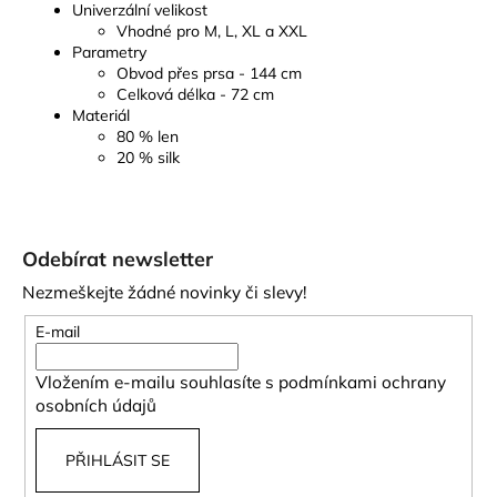
Univerzální velikost
Vhodné pro M, L, XL a XXL
Parametry
Obvod přes prsa - 144 cm
Celková délka - 72 cm
Materiál
80 % len
20 % silk
Z
á
Odebírat newsletter
p
Nezmeškejte žádné novinky či slevy!
a
t
E-mail
í
Vložením e-mailu souhlasíte s
podmínkami ochrany
osobních údajů
PŘIHLÁSIT SE