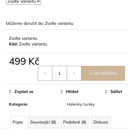
č
u
j
e
Můžeme doručit do:
Zvolte variantu
m
e
Zvolte variantu
Kód:
Zvolte variantu
499 Kč
Měrná
DO KOŠÍKU
cena:
Zeptat se
Hlídat
Sdílet
Kategorie
:
Halenky, tuniky
Popis
Související (8)
Podobné (8)
Diskuze