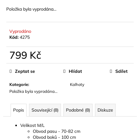
č
u
Položka byla vyprodána…
j
e
m
Vyprodáno
e
Kód:
4275
799 Kč
Měrná
cena:
Zeptat se
Hlídat
Sdílet
Kategorie
:
Kalhoty
Položka byla vyprodána…
Popis
Související (8)
Podobné (8)
Diskuze
Velikost M/L
Obvod pasu - 70-82 cm
Obvod boků - 100 cm