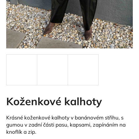
a
j
í
t
?
HLEDAT
Koženkové kalhoty
D
o
p
Krásné koženkové kalhoty v banánovém střihu, s
o
gumou v zadní části pasu, kapsami, zapínáním na
r
knoflík a zip.
u