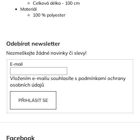
Celková délka - 100 cm
Materiál
100 % polyester
Z
á
Odebírat newsletter
p
Nezmeškejte žádné novinky či slevy!
a
t
E-mail
í
Vložením e-mailu souhlasíte s
podmínkami ochrany
osobních údajů
PŘIHLÁSIT SE
Facebook