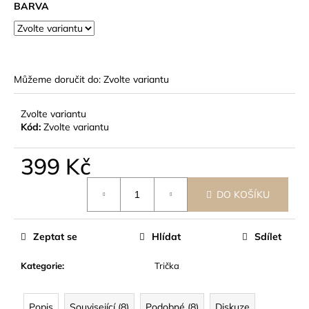
č
BARVA
u
j
e
m
e
Můžeme doručit do:
Zvolte variantu
Zvolte variantu
Kód:
Zvolte variantu
399 Kč
Měrná
DO KOŠÍKU
cena:
Zeptat se
Hlídat
Sdílet
Kategorie
:
Trička
Popis
Související (8)
Podobné (8)
Diskuze