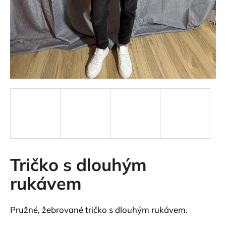
a
j
í
t
?
HLEDAT
Tričko s dlouhým
D
o
rukávem
p
o
r
Pružné, žebrované tričko s dlouhým rukávem.
u