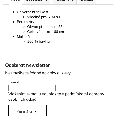
Univerzální velikost
Vhodné pro S, M a L
Parametry
Obvod přes prsa - 88 cm
Celková délka - 66 cm
Materiál
100 % bavlna
Z
á
Odebírat newsletter
p
Nezmeškejte žádné novinky či slevy!
a
t
E-mail
í
Vložením e-mailu souhlasíte s
podmínkami ochrany
osobních údajů
PŘIHLÁSIT SE