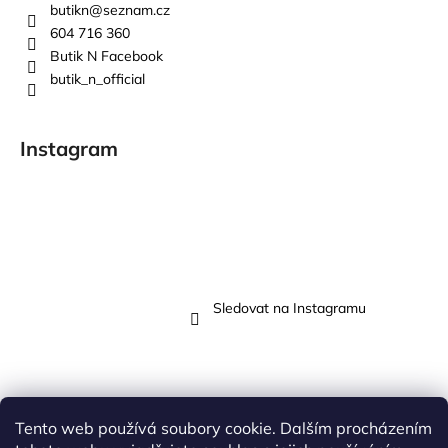
butikn
@
seznam.cz
604 716 360
Butik N Facebook
butik_n_official
Instagram
Sledovat na Instagramu
Přijímáme online platby
Tento web používá soubory cookie. Dalším procházením