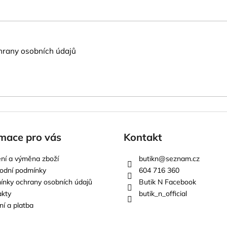
rany osobních údajů
mace pro vás
Kontakt
ní a výměna zboží
butikn
@
seznam.cz
odní podmínky
604 716 360
nky ochrany osobních údajů
Butik N Facebook
akty
butik_n_official
í a platba