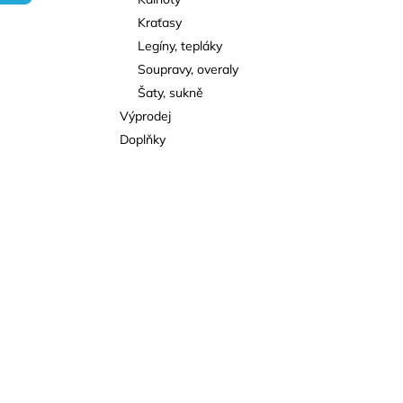
l
Kraťasy
Legíny, tepláky
Soupravy, overaly
Šaty, sukně
Výprodej
Doplňky