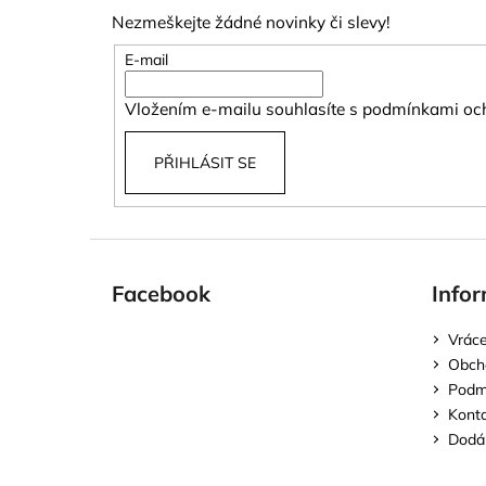
p
Nezmeškejte žádné novinky či slevy!
a
t
E-mail
í
Vložením e-mailu souhlasíte s
podmínkami och
PŘIHLÁSIT SE
Facebook
Infor
Vráce
Obch
Podmí
Kont
Dodán