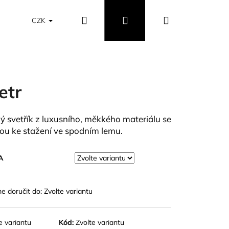
Hledat
Přihlášení
Nákupní
Obchodní podmínky
Vrácení a výměna zboží
CZK
košík
etr
ý svetřík z luxusního, měkkého materiálu se
ou ke stažení ve spodním lemu.
A
 doručit do:
Zvolte variantu
e variantu
Kód:
Zvolte variantu