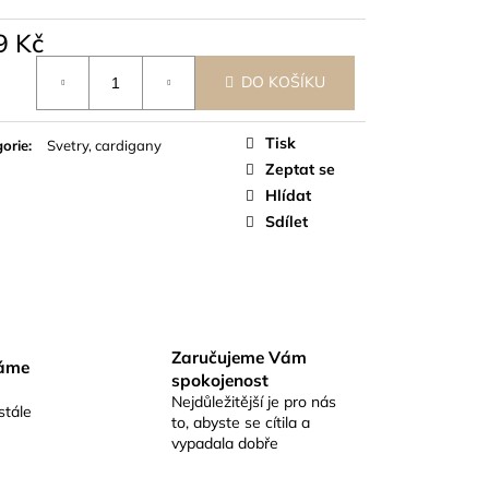
9 Kč
á
DO KOŠÍKU
Tisk
orie
:
Svetry, cardigany
Zeptat se
Hlídat
Sdílet
Zaručujeme Vám
váme
spokojenost
Nejdůležitější je pro nás
stále
to, abyste se cítila a
vypadala dobře