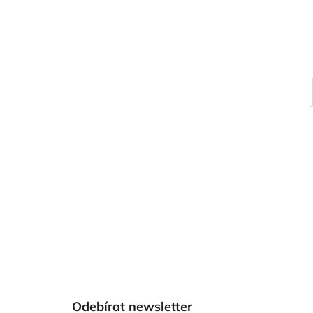
Z
á
Odebírat newsletter