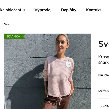
é oblečení
Výprodej
Doplňky
Kontakty
Svetr
Co potřebujete najít?
NOVINKA
Sv
HLEDAT
Krásn
šňůrk
Doporučujeme
BARV
Můžeme
Zvolt