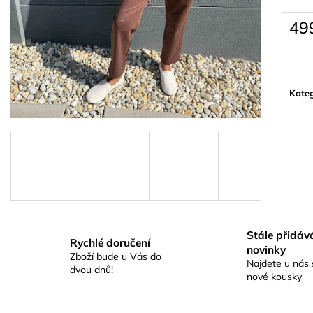
49
Měrn
cena:
Kateg
Stále přidá
Rychlé doručení
novinky
Zboží bude u Vás do
Najdete u nás 
dvou dnů!
nové kousky