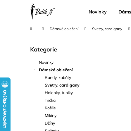
K
Přejít
na
o
Novinky
Dámsk
obsah
Zpět
Zpět
š
do
do
í
Domů
Dámské oblečení
Svetry, cardigany
k
obchodu
obchodu
P
o
Kategorie
Přeskočit
s
kategorie
t
Novinky
r
Dámské oblečení
a
Bundy, kabáty
n
Svetry, cardigany
n
Halenky, tuniky
í
Trička
p
Košile
a
Mikiny
n
Džíny
e
Kalhoty