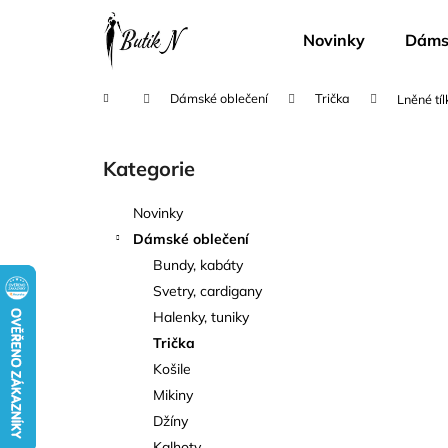
K
Přejít
na
o
Novinky
Dámsk
obsah
Zpět
Zpět
š
do
do
í
Domů
Dámské oblečení
Trička
Lněné tíl
k
obchodu
obchodu
P
o
Kategorie
Přeskočit
s
kategorie
t
Novinky
r
Dámské oblečení
a
Bundy, kabáty
n
Svetry, cardigany
n
Halenky, tuniky
í
Trička
p
Košile
a
Mikiny
n
Džíny
e
Kalhoty