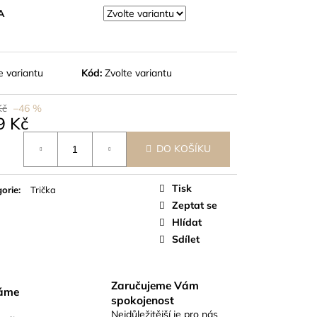
A
e variantu
Kód:
Zvolte variantu
Kč
–46 %
9 Kč
á
DO KOŠÍKU
Tisk
orie
:
Trička
Zeptat se
Hlídat
Sdílet
Zaručujeme Vám
váme
spokojenost
Nejdůležitější je pro nás