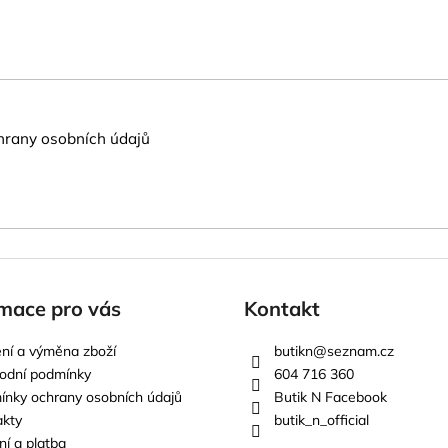
rany osobních údajů
mace pro vás
Kontakt
ní a výměna zboží
butikn
@
seznam.cz
odní podmínky
604 716 360
nky ochrany osobních údajů
Butik N Facebook
akty
butik_n_official
í a platba