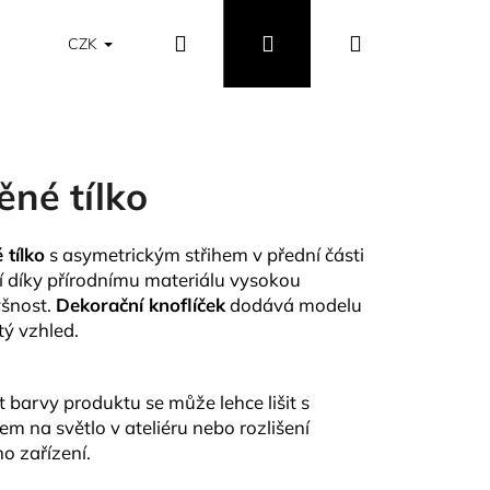
Hledat
Přihlášení
Nákupní
Obchodní podmínky
Vrácení a výměna zboží
CZK
košík
ěné tílko
 tílko
s asymetrickým střihem v přední části
í díky přírodnímu materiálu vysokou
šnost.
Dekorační knoflíček
dodává modelu
tý vzhled.
t barvy produktu se může lehce lišit s
em na světlo v ateliéru nebo rozlišení
o zařízení.