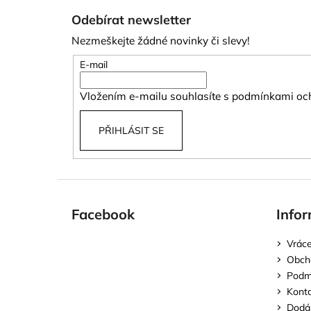
á
Odebírat newsletter
p
Nezmeškejte žádné novinky či slevy!
a
t
E-mail
í
Vložením e-mailu souhlasíte s
podmínkami och
PŘIHLÁSIT SE
Facebook
Infor
Vráce
Obch
Podmí
Kont
Dodán