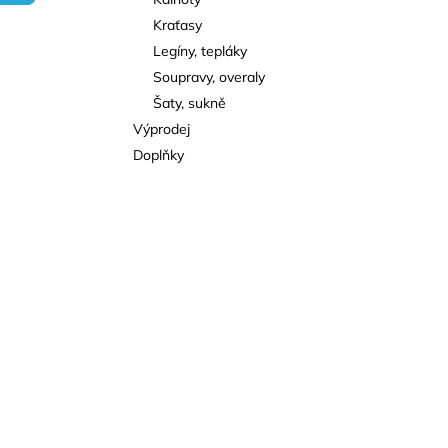
l
Kraťasy
Legíny, tepláky
Soupravy, overaly
Šaty, sukně
Výprodej
Doplňky