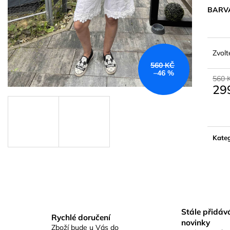
BARV
Zvolt
560 KČ
–46 %
560 
29
Měrn
cena:
Kateg
Stále přidá
Rychlé doručení
novinky
Zboží bude u Vás do