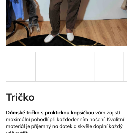
a
j
í
t
?
HLEDAT
Tričko
D
o
p
Dámské tričko s praktickou kapsičkou
vám zajistí
o
maximální pohodlí při každodenním nošení. Kvalitní
r
materiál je příjemný na dotek a skvěle doplní každý
u
váš outfit.