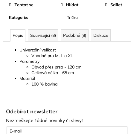
Zeptat se
Hlídat
Sdílet
Kategorie
:
Trička
Popis
Související (8)
Podobné (8)
Diskuze
Univerzální velikost
Vhodné pro M, L a XL
Parametry
Obvod přes prsa - 120 cm
Celková délka - 65 cm
Materiál
100 % bavlna
Z
á
Odebírat newsletter
p
Nezmeškejte žádné novinky či slevy!
a
t
E-mail