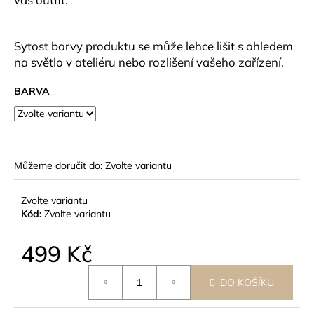
č
u
j
Sytost barvy produktu se může lehce lišit s ohledem
e
na světlo v ateliéru nebo rozlišení vašeho zařízení.
m
e
BARVA
Můžeme doručit do:
Zvolte variantu
Zvolte variantu
Kód:
Zvolte variantu
499 Kč
Měrná
DO KOŠÍKU
cena: