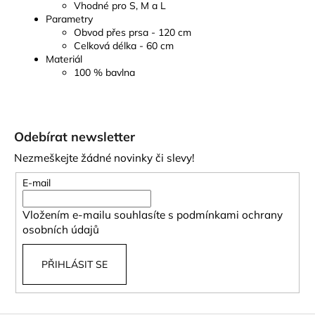
Vhodné pro S, M a L
Parametry
Obvod přes prsa - 120 cm
Celková délka - 60 cm
Materiál
100 % bavlna
Z
á
Odebírat newsletter
p
Nezmeškejte žádné novinky či slevy!
a
t
E-mail
í
Vložením e-mailu souhlasíte s
podmínkami ochrany
osobních údajů
PŘIHLÁSIT SE