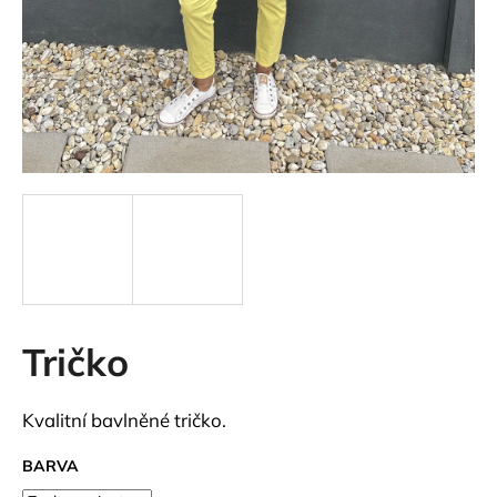
a
j
í
t
?
HLEDAT
Tričko
D
o
p
Kvalitní bavlněné tričko.
o
r
BARVA
u