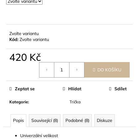
č
u
j
e
m
Zvolte variantu
e
Kód:
Zvolte variantu
420 Kč
Měrná
DO KOŠÍKU
cena:
Zeptat se
Hlídat
Sdílet
Kategorie
:
Trička
Popis
Související (8)
Podobné (8)
Diskuze
Univerzální velikost