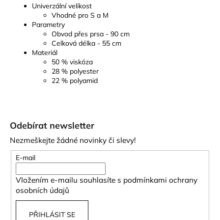
Univerzální velikost
Vhodné pro S a M
Parametry
Obvod přes prsa - 90 cm
Celková délka - 55 cm
Materiál
50 % viskóza
28 % polyester
22 % polyamid
Z
á
Odebírat newsletter
p
Nezmeškejte žádné novinky či slevy!
a
t
E-mail
í
Vložením e-mailu souhlasíte s
podmínkami ochrany
osobních údajů
PŘIHLÁSIT SE