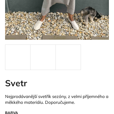
a
j
í
t
?
HLEDAT
Svetr
D
o
p
Nejprodávanější svetřík sezóny, z velmi příjemného a
o
měkkého materiálu. Doporučujeme.
r
u
BARVA