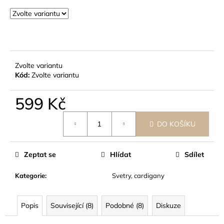
č
u
j
e
m
e
Zvolte variantu
Kód:
Zvolte variantu
599 Kč
Měrná
DO KOŠÍKU
cena:
Zeptat se
Hlídat
Sdílet
Kategorie
:
Svetry, cardigany
Popis
Související (8)
Podobné (8)
Diskuze