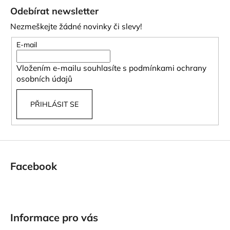
á
Odebírat newsletter
p
Nezmeškejte žádné novinky či slevy!
a
t
E-mail
í
Vložením e-mailu souhlasíte s
podmínkami ochrany
osobních údajů
PŘIHLÁSIT SE
Facebook
Informace pro vás