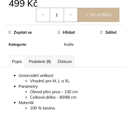
č
499 Kč
u
Měrná
j
DO KOŠÍKU
cena:
e
m
e
Zeptat se
Hlídat
Sdílet
Kategorie
:
Košile
Popis
Podobné (8)
Diskuze
Univerzální velikost
Vhodné pro M, L a XL
Parametry
Obvod přes prsa - 130 cm
Celková délka - 80/88 cm
Materiál
100 % bavlna
Z