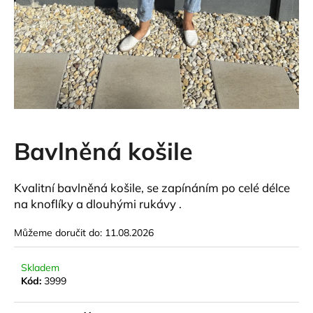
a
j
í
t
?
Bavlněná košile
HLEDAT
Kvalitní bavlněná košile, se zapínáním po celé délce
na knoflíky a dlouhými rukávy .
D
Můžeme doručit do:
11.08.2026
o
p
o
Skladem
Kód:
3999
r
u