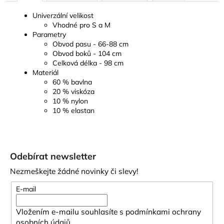
Univerzální velikost
Vhodné pro S a M
Parametry
Obvod pasu - 66-88 cm
Obvod boků - 104 cm
Celková délka - 98 cm
Materiál
60 % bavlna
20 % viskóza
10 % nylon
10 % elastan
Z
á
Odebírat newsletter
p
Nezmeškejte žádné novinky či slevy!
a
t
E-mail
í
Vložením e-mailu souhlasíte s
podmínkami ochrany
osobních údajů