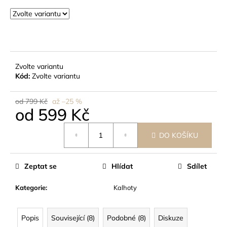
č
u
j
e
m
e
Zvolte variantu
Kód:
Zvolte variantu
od 799 Kč
až –25 %
od
599 Kč
Měrná
DO KOŠÍKU
cena:
Zeptat se
Hlídat
Sdílet
Kategorie
:
Kalhoty
Popis
Související (8)
Podobné (8)
Diskuze