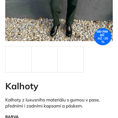
a
j
í
t
OD 799
?
KČ
AŽ –25
%
HLEDAT
Kalhoty
D
o
p
Kalhoty z luxusního materiálu s gumou v pase,
o
předními i zadními kapsami a páskem.
r
u
BARVA