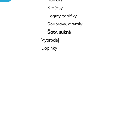
l
Kraťasy
Legíny, tepláky
Soupravy, overaly
Šaty, sukně
Výprodej
Doplňky