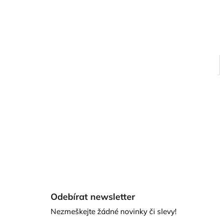
Z
á
Odebírat newsletter
p
Nezmeškejte žádné novinky či slevy!
a