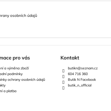
rany osobních údajů
mace pro vás
Kontakt
ní a výměna zboží
butikn
@
seznam.cz
odní podmínky
604 716 360
nky ochrany osobních údajů
Butik N Facebook
akty
butik_n_official
í a platba