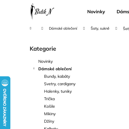
K
Přejít
na
o
Novinky
Dámsk
obsah
Zpět
Zpět
š
do
do
í
Domů
Dámské oblečení
Šaty, sukně
Šat
k
obchodu
obchodu
P
o
Kategorie
Přeskočit
s
kategorie
t
Novinky
r
Dámské oblečení
a
Bundy, kabáty
n
Svetry, cardigany
n
Halenky, tuniky
í
Trička
p
Košile
a
Mikiny
n
Džíny
e
Kalhoty