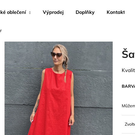
é oblečení
Výprodej
Doplňky
Kontakty
y
Co potřebujete najít?
Ša
HLEDAT
Kvali
Doporučujeme
BARV
Můžeme
Zvolt