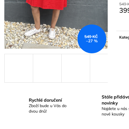
549 
39
Měrn
cena:
549 KČ
Kateg
–27 %
Stále přidá
Rychlé doručení
novinky
Zboží bude u Vás do
Najdete u nás 
dvou dnů!
nové kousky