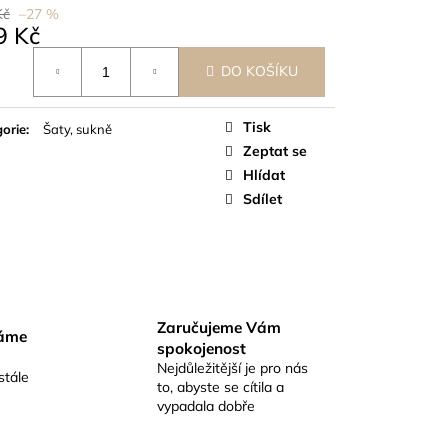
Kč
–27 %
9 Kč
á
DO KOŠÍKU
Tisk
orie
:
Šaty, sukně
Zeptat se
Hlídat
Sdílet
Zaručujeme Vám
váme
spokojenost
Nejdůležitější je pro nás
stále
to, abyste se cítila a
vypadala dobře