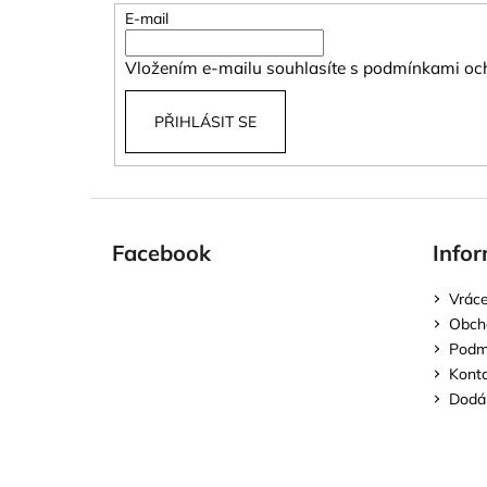
t
E-mail
í
Vložením e-mailu souhlasíte s
podmínkami och
PŘIHLÁSIT SE
Facebook
Infor
Vráce
Obch
Podmí
Kont
Dodán