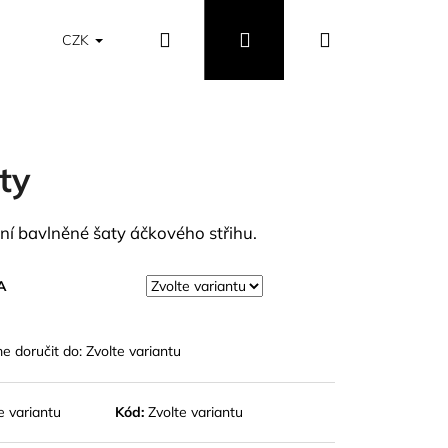
Hledat
Přihlášení
Nákupní
Obchodní podmínky
Vrácení a výměna zboží
CZK
košík
ty
tní bavlněné šaty áčkového střihu.
A
 doručit do:
Zvolte variantu
e variantu
Kód:
Zvolte variantu