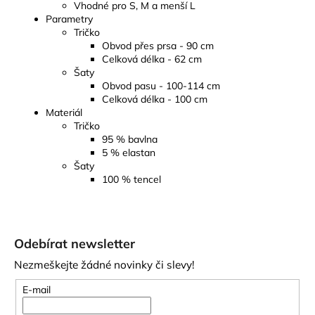
Vhodné pro S, M a menší L
Parametry
Tričko
Obvod přes prsa - 90 cm
Celková délka - 62 cm
Šaty
Obvod pasu - 100-114 cm
Celková délka - 100 cm
Materiál
Tričko
95 % bavlna
5 % elastan
Šaty
100 % tencel
Z
á
Odebírat newsletter
p
Nezmeškejte žádné novinky či slevy!
a
t
E-mail
í