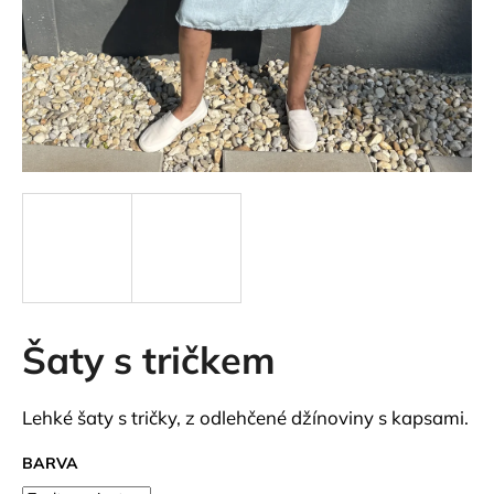
a
j
í
t
?
HLEDAT
Šaty s tričkem
D
o
p
Lehké šaty s tričky, z odlehčené džínoviny s kapsami.
o
r
BARVA
u