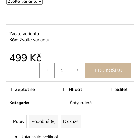
č
u
j
e
m
Zvolte variantu
e
Kód:
Zvolte variantu
499 Kč
Měrná
DO KOŠÍKU
cena:
Zeptat se
Hlídat
Sdílet
Kategorie
:
Šaty, sukně
Popis
Podobné (8)
Diskuze
Univerzální velikost