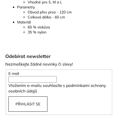
Vhodné pro S, M a L
Parametry
Obvod přes prsa - 120 cm
Celková délka - 60 cm
Materiál
65 % viskóza
35 % nylon
Z
á
Odebírat newsletter
p
Nezmeškejte žádné novinky či slevy!
a
t
E-mail
í
Vložením e-mailu souhlasíte s
podmínkami ochrany
osobních údajů
PŘIHLÁSIT SE