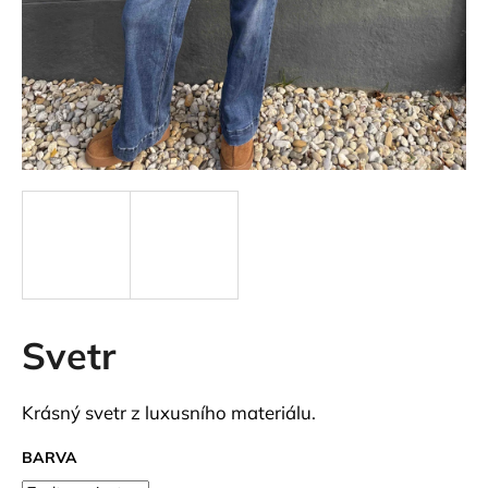
a
j
í
t
?
HLEDAT
Svetr
D
o
p
Krásný svetr z luxusního materiálu.
o
r
BARVA
u