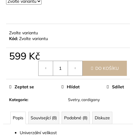
č
u
j
e
m
Zvolte variantu
e
Kód:
Zvolte variantu
599 Kč
Měrná
DO KOŠÍKU
cena:
Zeptat se
Hlídat
Sdílet
Kategorie
:
Svetry, cardigany
Popis
Související (8)
Podobné (8)
Diskuze
Univerzální velikost