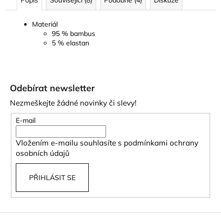
Popis
Související (8)
Podobné (4)
Diskuze
Materiál
95 % bambus
5 % elastan
Z
á
Odebírat newsletter
p
Nezmeškejte žádné novinky či slevy!
a
t
E-mail
í
Vložením e-mailu souhlasíte s
podmínkami ochrany
osobních údajů
PŘIHLÁSIT SE