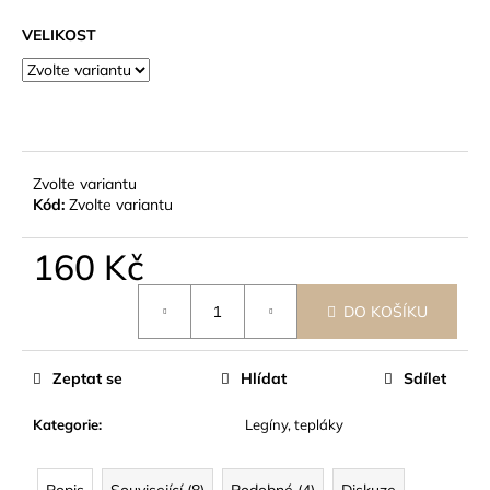
č
u
VELIKOST
j
e
m
e
Zvolte variantu
Kód:
Zvolte variantu
160 Kč
Měrná
DO KOŠÍKU
cena:
Zeptat se
Hlídat
Sdílet
Kategorie
:
Legíny, tepláky