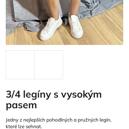
a
j
í
t
?
HLEDAT
3/4 legíny s vysokým
D
o
pasem
p
o
r
Jedny z nejlepších pohodlných a pružných legín,
u
které lze sehnat.