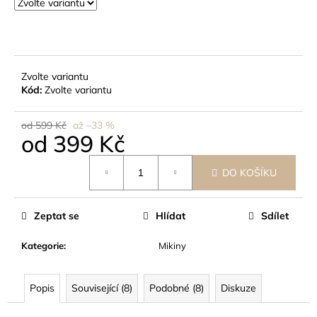
č
u
j
e
m
Zvolte variantu
e
Kód:
Zvolte variantu
od 599 Kč
až –33 %
od
399 Kč
Měrná
DO KOŠÍKU
cena:
Zeptat se
Hlídat
Sdílet
Kategorie
:
Mikiny
Popis
Související (8)
Podobné (8)
Diskuze