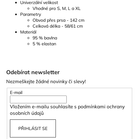
Univerzální velikost
Vhodné pro S, M, L a XL
Parametry
Obvod přes prsa - 142 cm
Celková délka - 58/61 cm
Materiál
95 % bavlna
5 % elastan
Z
á
Odebírat newsletter
p
Nezmeškejte žádné novinky či slevy!
a
t
E-mail
í
Vložením e-mailu souhlasíte s
podmínkami ochrany
osobních údajů
PŘIHLÁSIT SE