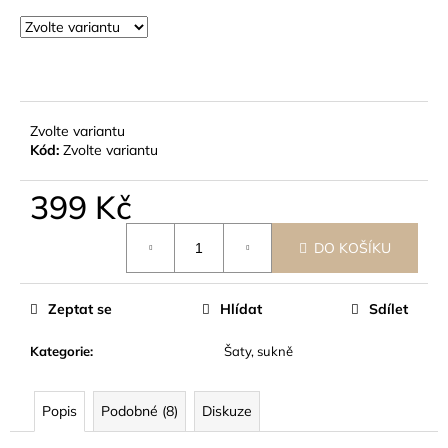
č
u
j
e
m
e
Zvolte variantu
Kód:
Zvolte variantu
399 Kč
Měrná
DO KOŠÍKU
cena:
Zeptat se
Hlídat
Sdílet
Kategorie
:
Šaty, sukně
Popis
Podobné (8)
Diskuze