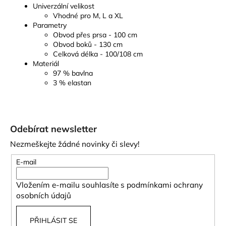
Univerzální velikost
Vhodné pro M, L a XL
Parametry
Obvod přes prsa - 100 cm
Obvod boků - 130 cm
Celková délka - 100/108 cm
Materiál
97 % bavlna
3 % elastan
Z
á
Odebírat newsletter
p
Nezmeškejte žádné novinky či slevy!
a
t
E-mail
í
Vložením e-mailu souhlasíte s
podmínkami ochrany
osobních údajů
PŘIHLÁSIT SE