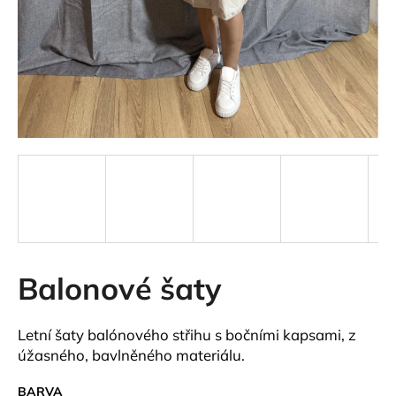
a
j
í
t
?
HLEDAT
Balonové šaty
D
o
p
Letní šaty balónového střihu s bočními kapsami, z
o
úžasného, bavlněného materiálu.
r
u
BARVA