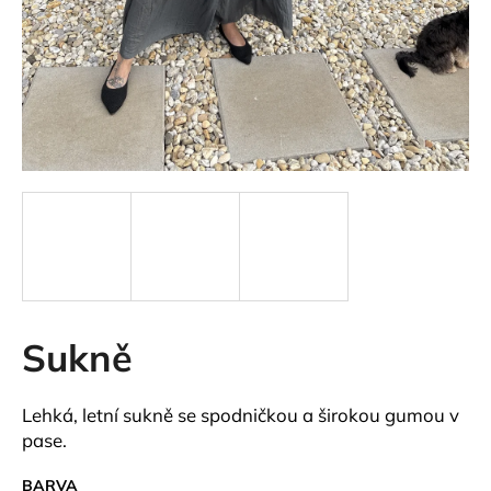
a
j
í
t
?
HLEDAT
Sukně
D
o
p
Lehká, letní sukně se spodničkou a širokou gumou v
o
pase.
r
u
BARVA