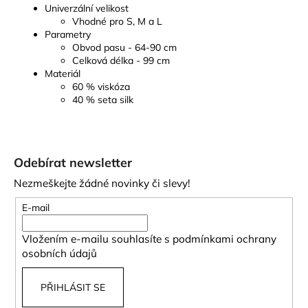
Univerzální velikost
Vhodné pro S, M a L
Parametry
Obvod pasu - 64-90 cm
Celková délka - 99 cm
Materiál
60 % viskóza
40 % seta silk
Z
á
Odebírat newsletter
p
Nezmeškejte žádné novinky či slevy!
a
t
E-mail
í
Vložením e-mailu souhlasíte s
podmínkami ochrany
osobních údajů
PŘIHLÁSIT SE