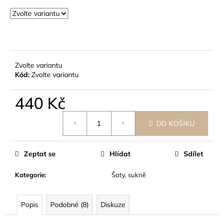
č
u
j
e
m
e
Zvolte variantu
Kód:
Zvolte variantu
440 Kč
Měrná
DO KOŠÍKU
cena:
Zeptat se
Hlídat
Sdílet
Kategorie
:
Šaty, sukně
Popis
Podobné (8)
Diskuze