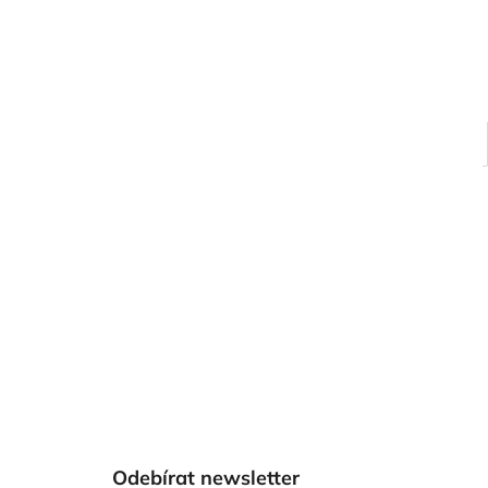
Z
á
Odebírat newsletter