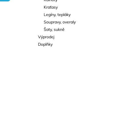
l
Kraťasy
Legíny, tepláky
Soupravy, overaly
Šaty, sukně
Výprodej
Doplňky