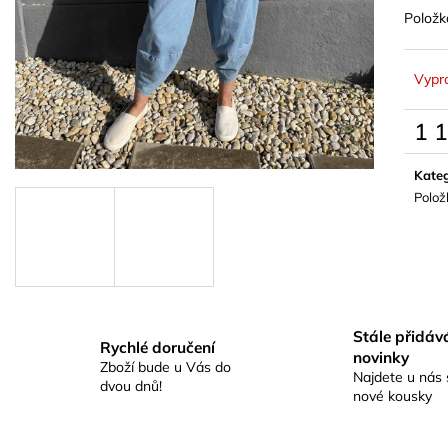
Položk
Vypr
1 
Měrn
cena:
Kateg
Polož
Stále přidá
Rychlé doručení
novinky
Zboží bude u Vás do
Najdete u nás 
dvou dnů!
nové kousky