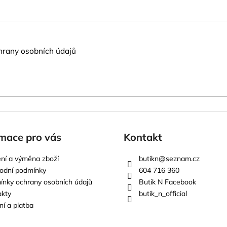
rany osobních údajů
mace pro vás
Kontakt
ní a výměna zboží
butikn
@
seznam.cz
odní podmínky
604 716 360
nky ochrany osobních údajů
Butik N Facebook
akty
butik_n_official
í a platba