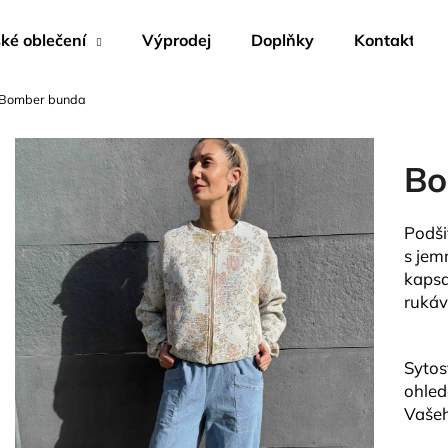
é oblečení
Výprodej
Doplňky
Kontakty
Bomber bunda
Co potřebujete najít?
Bo
HLEDAT
Podši
s jem
Doporučujeme
kapsa
rukáv
Sytos
ohled
Vašeh