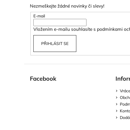
p
Nezmeškejte žádné novinky či slevy!
a
t
E-mail
í
Vložením e-mailu souhlasíte s
podmínkami och
PŘIHLÁSIT SE
Facebook
Infor
Vráce
Obch
Podmí
Kont
Dodán