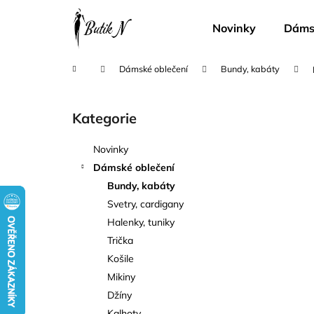
K
Přejít
na
o
Novinky
Dámsk
obsah
Zpět
Zpět
š
do
do
í
Domů
Dámské oblečení
Bundy, kabáty
k
obchodu
obchodu
P
o
Kategorie
Přeskočit
s
kategorie
t
Novinky
r
Dámské oblečení
a
Bundy, kabáty
n
Svetry, cardigany
n
Halenky, tuniky
í
Trička
p
Košile
a
Mikiny
n
Džíny
e
Kalhoty