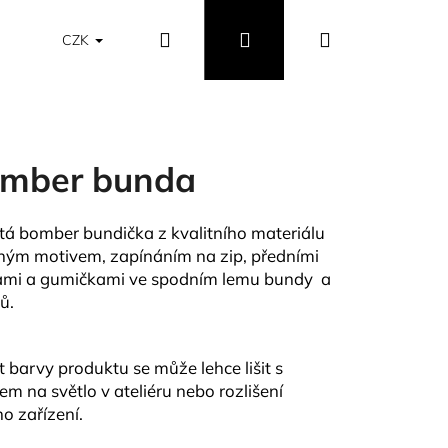
Hledat
Přihlášení
Nákupní
Obchodní podmínky
Vrácení a výměna zboží
CZK
košík
mber bunda
tá bomber bundička z kvalitního materiálu
ným motivem, zapínáním na zip, předními
mi a gumičkami ve spodním lemu bundy a
ů.
t barvy produktu se může lehce lišit s
em na světlo v ateliéru nebo rozlišení
o zařízení.