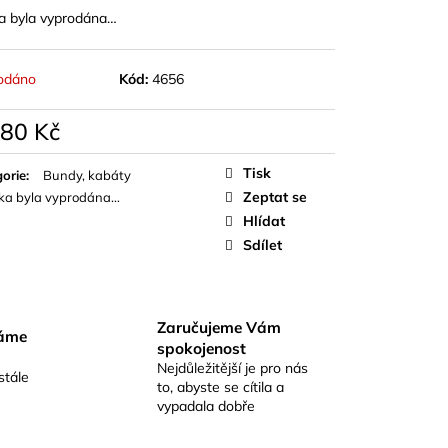
a byla vyprodána…
odáno
Kód:
4656
180 Kč
á
Tisk
orie
:
Bundy, kabáty
Zeptat se
ka byla vyprodána…
Hlídat
Sdílet
Zaručujeme Vám
váme
spokojenost
Nejdůležitější je pro nás
stále
to, abyste se cítila a
vypadala dobře