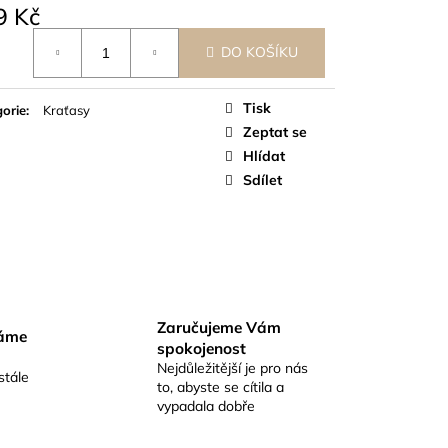
9 Kč
á
DO KOŠÍKU
Tisk
orie
:
Kraťasy
Zeptat se
Hlídat
Sdílet
Zaručujeme Vám
váme
spokojenost
Nejdůležitější je pro nás
stále
to, abyste se cítila a
vypadala dobře