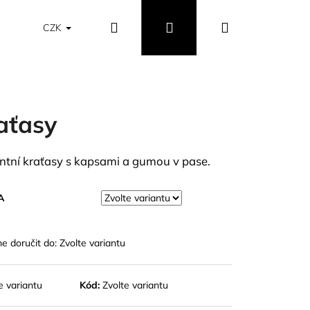
Hledat
Přihlášení
Nákupní
Obchodní podmínky
Vrácení a výměna zboží
CZK
košík
aťasy
ntní kraťasy s kapsami a gumou v pase.
A
 doručit do:
Zvolte variantu
e variantu
Kód:
Zvolte variantu