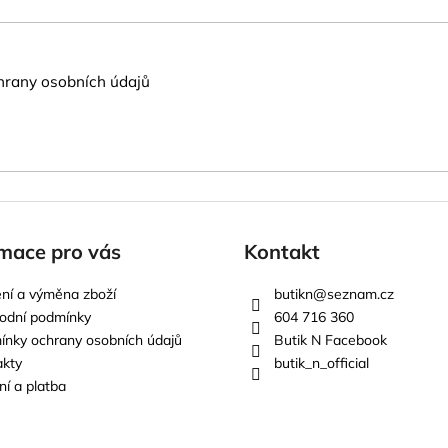
rany osobních údajů
mace pro vás
Kontakt
ní a výměna zboží
butikn
@
seznam.cz
odní podmínky
604 716 360
nky ochrany osobních údajů
Butik N Facebook
akty
butik_n_official
í a platba