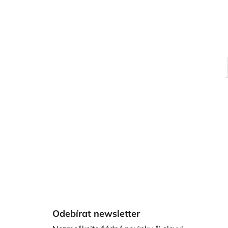
Z
á
Odebírat newsletter
p