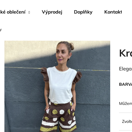
é oblečení
Výprodej
Doplňky
Kontakty
y
Co potřebujete najít?
Kr
HLEDAT
Elega
Doporučujeme
BARV
Můžeme
Zvolt