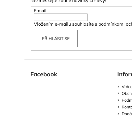
Nezmeškejte žádné novinky či slevy!
a
t
E-mail
í
Vložením e-mailu souhlasíte s
podmínkami och
PŘIHLÁSIT SE
Facebook
Infor
Vráce
Obch
Podmí
Kont
Dodán