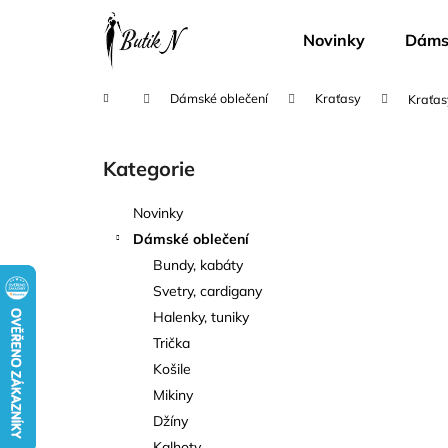
K
Přejít
na
o
Novinky
Dámsk
obsah
Zpět
Zpět
š
do
do
í
Domů
Dámské oblečení
Kraťasy
Kraťas
k
obchodu
obchodu
P
o
Kategorie
Přeskočit
s
kategorie
t
Novinky
r
Dámské oblečení
a
Bundy, kabáty
n
Svetry, cardigany
n
Halenky, tuniky
í
Trička
p
Košile
a
Mikiny
n
Džíny
e
Kalhoty