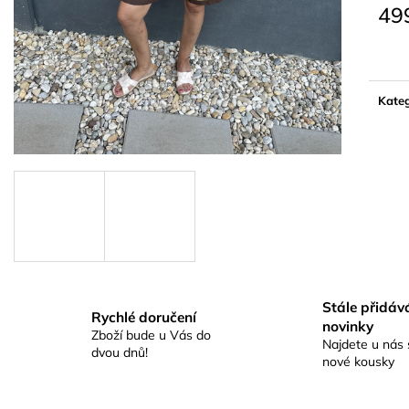
49
Měrn
cena:
Kateg
Stále přidá
Rychlé doručení
novinky
Zboží bude u Vás do
Najdete u nás 
dvou dnů!
nové kousky