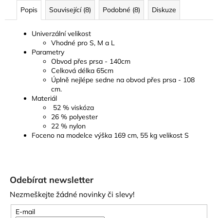
Popis
Související (8)
Podobné (8)
Diskuze
Univerzální velikost
Vhodné pro S, M a L
Parametry
Obvod přes prsa - 140cm
Celková délka 65cm
Úplně nejlépe sedne na obvod přes prsa - 108
cm.
Materiál
52 % viskóza
26 % polyester
22 % nylon
Foceno na modelce výška 169 cm, 55 kg velikost S
Z
á
Odebírat newsletter
p
Nezmeškejte žádné novinky či slevy!
a
t
E-mail