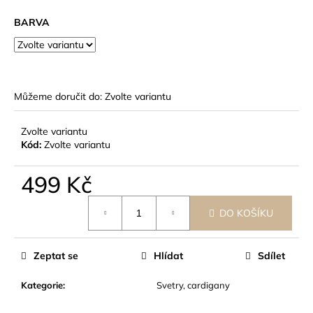
č
u
BARVA
j
e
m
e
Můžeme doručit do:
Zvolte variantu
Zvolte variantu
Kód:
Zvolte variantu
499 Kč
Měrná
DO KOŠÍKU
cena:
Zeptat se
Hlídat
Sdílet
Kategorie
:
Svetry, cardigany