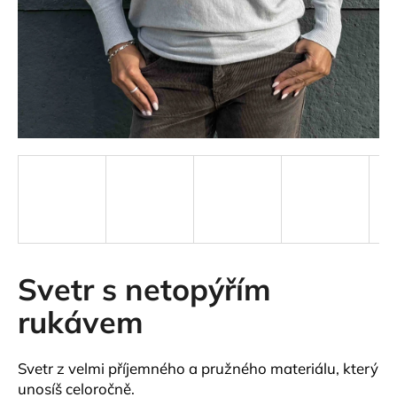
a
j
í
t
?
HLEDAT
Svetr s netopýřím
D
o
rukávem
p
o
r
Svetr z velmi příjemného a pružného materiálu, který
u
unosíš celoročně.