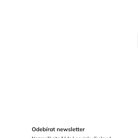
Z
á
Odebírat newsletter
p