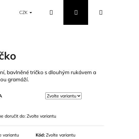
Hledat
Přihlášení
Nákupní
Obchodní podmínky
Vrácení a výměna zboží
CZK
košík
ičko
tní, bavlněné tričko s dlouhým rukávem a
ou gramáží.
A
 doručit do:
Zvolte variantu
e variantu
Kód:
Zvolte variantu