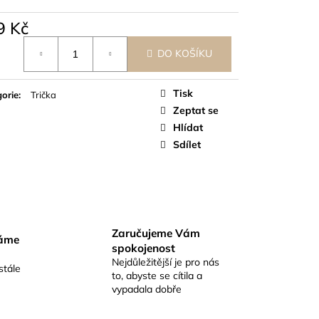
9 Kč
á
DO KOŠÍKU
Tisk
orie
:
Trička
Zeptat se
Hlídat
Sdílet
Zaručujeme Vám
váme
spokojenost
Nejdůležitější je pro nás
stále
to, abyste se cítila a
vypadala dobře