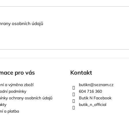
rany osobních údajů
mace pro vás
Kontakt
ní a výměna zboží
butikn
@
seznam.cz
odní podmínky
604 716 360
nky ochrany osobních údajů
Butik N Facebook
akty
butik_n_official
í a platba