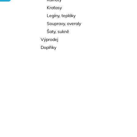
l
Kraťasy
Legíny, tepláky
Soupravy, overaly
Šaty, sukně
Výprodej
Doplňky