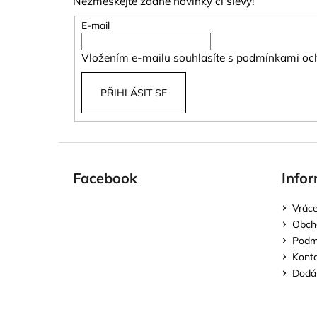
Nezmeškejte žádné novinky či slevy!
a
t
E-mail
í
Vložením e-mailu souhlasíte s
podmínkami och
PŘIHLÁSIT SE
Facebook
Infor
Vráce
Obch
Podmí
Kont
Dodán