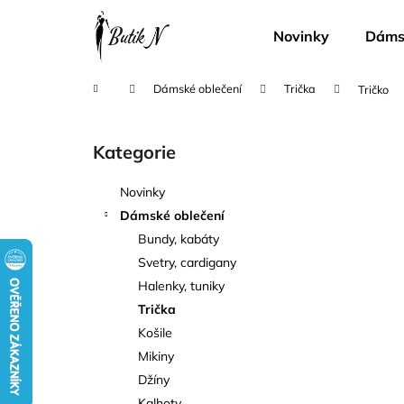
K
Přejít
na
o
Novinky
Dámsk
obsah
Zpět
Zpět
š
do
do
í
Domů
Dámské oblečení
Trička
Tričko
k
obchodu
obchodu
P
o
Kategorie
Přeskočit
s
kategorie
t
Novinky
r
Dámské oblečení
a
Bundy, kabáty
n
Svetry, cardigany
n
Halenky, tuniky
í
Trička
p
Košile
a
Mikiny
n
Džíny
e
Kalhoty