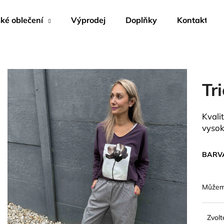
é oblečení
Výprodej
Doplňky
Kontakty
Co potřebujete najít?
Tr
HLEDAT
Kvali
vysok
Doporučujeme
BARV
Můžeme
Zvolt