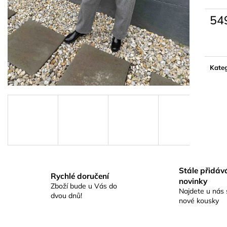
54
Měrn
cena:
Kateg
Stále přidá
Rychlé doručení
novinky
Zboží bude u Vás do
Najdete u nás 
dvou dnů!
nové kousky