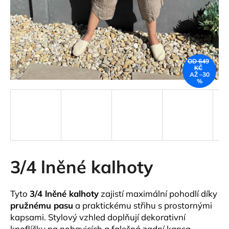
a
j
í
t
OD 649
?
KČ
AŽ –30
%
HLEDAT
3/4 lněné kalhoty
D
o
p
Tyto
3/4 lněné kalhoty
zajistí maximální pohodlí díky
o
pružnému pasu
a praktickému střihu s prostornými
r
kapsami. Stylový vzhled doplňují dekorativní
u
knoflíčky na nohavicích a falešná zadní kapsa.