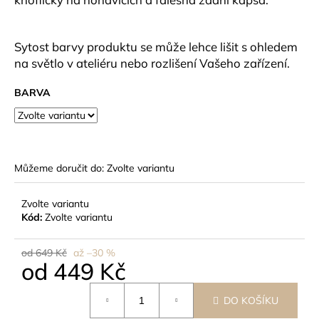
č
u
j
Sytost barvy produktu se může lehce lišit s ohledem
e
na světlo v ateliéru nebo rozlišení Vašeho zařízení.
m
e
BARVA
Můžeme doručit do:
Zvolte variantu
Zvolte variantu
Kód:
Zvolte variantu
od 649 Kč
až –30 %
od
449 Kč
Měrná
DO KOŠÍKU
cena: