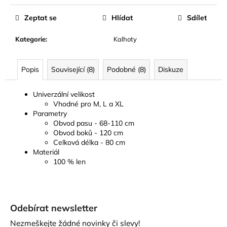
Zeptat se
Hlídat
Sdílet
Kategorie
:
Kalhoty
Popis
Související (8)
Podobné (8)
Diskuze
Univerzální velikost
Vhodné pro M, L a XL
Parametry
Obvod pasu - 68-110 cm
Obvod boků - 120 cm
Celková délka - 80 cm
Materiál
100 % len
Z
á
Odebírat newsletter
p
Nezmeškejte žádné novinky či slevy!