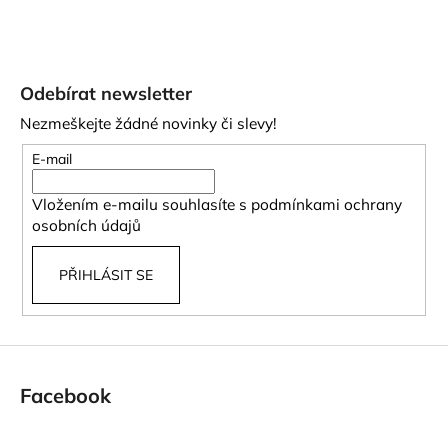
Z
á
Odebírat newsletter
p
Nezmeškejte žádné novinky či slevy!
a
t
E-mail
í
Vložením e-mailu souhlasíte s
podmínkami ochrany
osobních údajů
PŘIHLÁSIT SE
Facebook