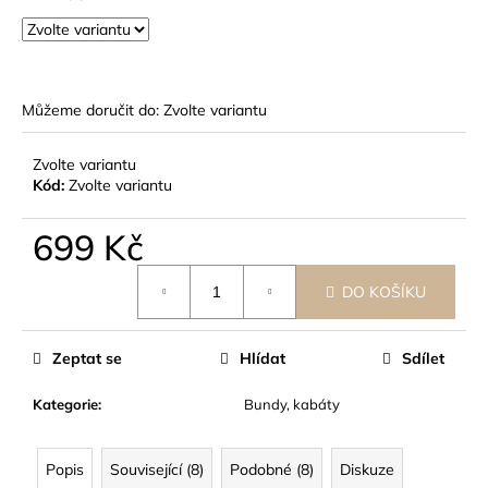
č
u
j
e
m
Můžeme doručit do:
Zvolte variantu
e
Zvolte variantu
Kód:
Zvolte variantu
699 Kč
Měrná
DO KOŠÍKU
cena:
Zeptat se
Hlídat
Sdílet
Kategorie
:
Bundy, kabáty
Popis
Související (8)
Podobné (8)
Diskuze