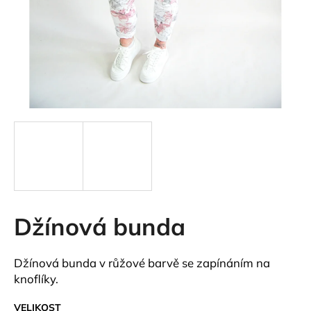
a
j
í
t
?
HLEDAT
Džínová bunda
D
o
p
Džínová bunda v růžové barvě se zapínáním na
o
knoflíky.
r
u
VELIKOST