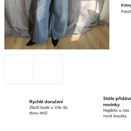
cena:
Kateg
Polož
Stále přidá
Rychlé doručení
novinky
Zboží bude u Vás do
Najdete u nás 
dvou dnů!
nové kousky