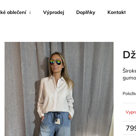
é oblečení
Výprodej
Doplňky
Kontakty
Co potřebujete najít?
Dž
HLEDAT
Širok
gumou
Doporučujeme
Položk
Vypr
79
Měrn