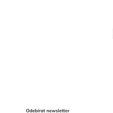
Z
á
Odebírat newsletter