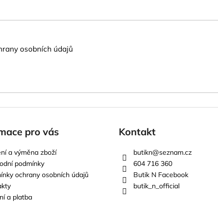
rany osobních údajů
mace pro vás
Kontakt
ní a výměna zboží
butikn
@
seznam.cz
odní podmínky
604 716 360
nky ochrany osobních údajů
Butik N Facebook
akty
butik_n_official
í a platba