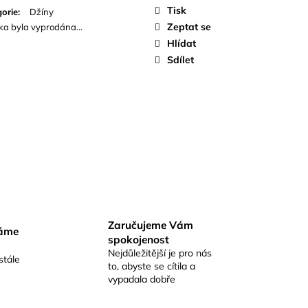
Tisk
orie
:
Džíny
Zeptat se
ka byla vyprodána…
Hlídat
Sdílet
Zaručujeme Vám
váme
spokojenost
Nejdůležitější je pro nás
stále
to, abyste se cítila a
vypadala dobře