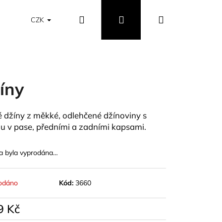
Hledat
Přihlášení
Nákupní
Obchodní podmínky
Vrácení a výměna zboží
CZK
košík
íny
é džíny z měkké, odlehčené džínoviny s
 v pase, předními a zadními kapsami.
a byla vyprodána…
odáno
Kód:
3660
9 Kč
á