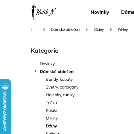
K
Přejít
na
o
Novinky
Dámsk
obsah
Zpět
Zpět
š
do
do
í
Domů
Dámské oblečení
Džíny
Džíny
k
obchodu
obchodu
P
o
Kategorie
Přeskočit
s
kategorie
t
Novinky
r
Dámské oblečení
a
Bundy, kabáty
n
Svetry, cardigany
n
Halenky, tuniky
í
Trička
p
Košile
a
Mikiny
n
Džíny
e
Kalhoty