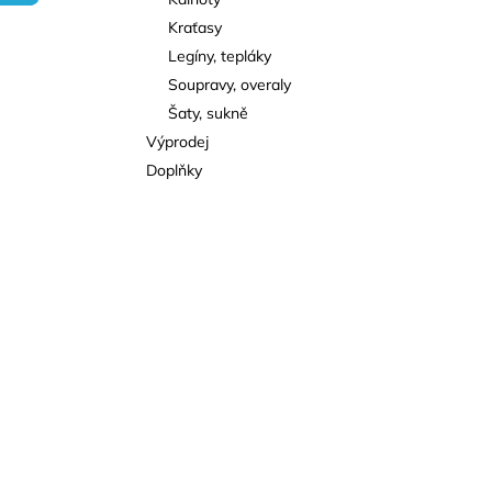
l
Kraťasy
Legíny, tepláky
Soupravy, overaly
Šaty, sukně
Výprodej
Doplňky