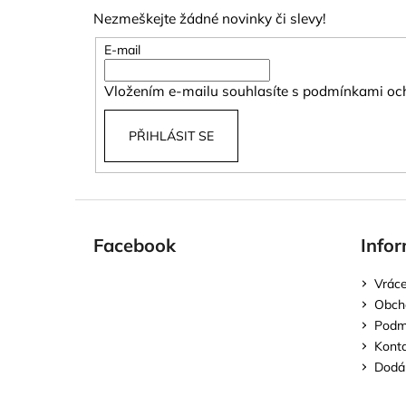
p
Nezmeškejte žádné novinky či slevy!
a
t
E-mail
í
Vložením e-mailu souhlasíte s
podmínkami och
PŘIHLÁSIT SE
Facebook
Infor
Vráce
Obch
Podmí
Kont
Dodán