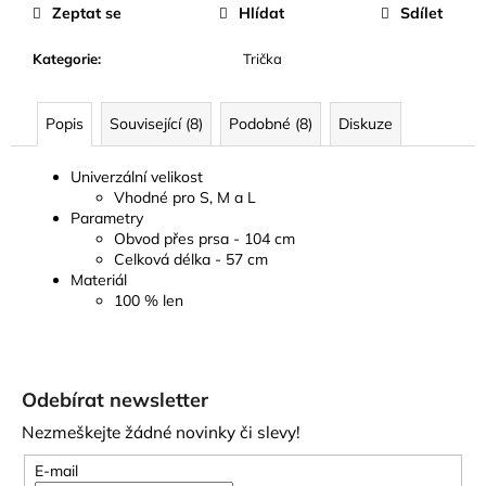
Zeptat se
Hlídat
Sdílet
Kategorie
:
Trička
Popis
Související (8)
Podobné (8)
Diskuze
Univerzální velikost
Vhodné pro S, M a L
Parametry
Obvod přes prsa - 104 cm
Celková délka - 57 cm
Materiál
100 % len
Z
á
Odebírat newsletter
p
Nezmeškejte žádné novinky či slevy!
a
t
E-mail