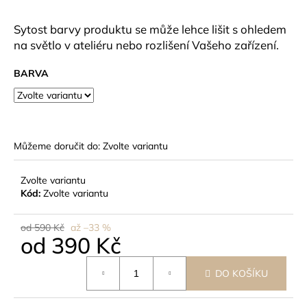
č
u
Sytost barvy produktu se může lehce lišit s ohledem
j
na světlo v ateliéru nebo rozlišení Vašeho zařízení.
e
m
BARVA
e
Můžeme doručit do:
Zvolte variantu
Zvolte variantu
Kód:
Zvolte variantu
od 590 Kč
až –33 %
od
390 Kč
Měrná
DO KOŠÍKU
cena: