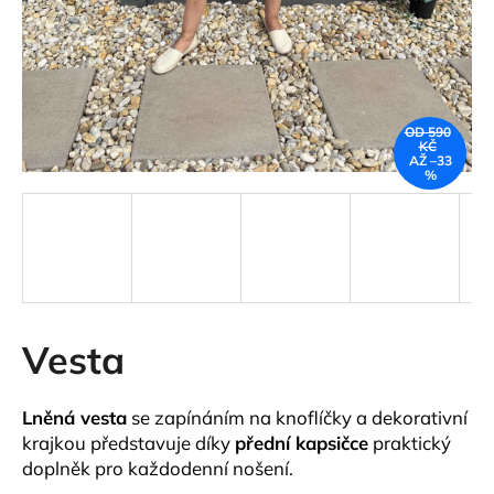
a
j
í
t
OD 590
?
KČ
AŽ –33
%
HLEDAT
Vesta
D
o
p
Lněná vesta
se zapínáním na knoflíčky a dekorativní
o
krajkou představuje díky
přední kapsičce
praktický
r
doplněk pro každodenní nošení.
u