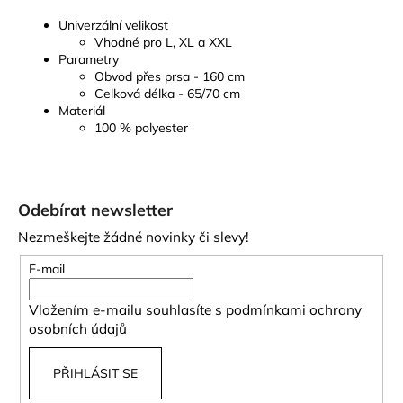
Univerzální velikost
Vhodné pro L, XL a XXL
Parametry
Obvod přes prsa - 160 cm
Celková délka - 65/70 cm
Materiál
100 % polyester
Z
á
Odebírat newsletter
p
Nezmeškejte žádné novinky či slevy!
a
t
E-mail
í
Vložením e-mailu souhlasíte s
podmínkami ochrany
osobních údajů
PŘIHLÁSIT SE