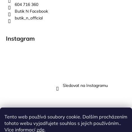
604 716 360
Butik N Facebook
butik_n_official
Instagram
Sledovat na Instagramu
Tento web používá soubory cookie. Dalším procházením
Přijímáme online platby
tohoto webu vyjadřujete souhlas s jejich používáním..
Více informací
zde
.