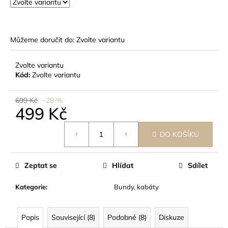
č
u
j
e
Můžeme doručit do:
Zvolte variantu
m
e
Zvolte variantu
Kód:
Zvolte variantu
699 Kč
–28 %
499 Kč
Měrná
DO KOŠÍKU
cena:
Zeptat se
Hlídat
Sdílet
Kategorie
:
Bundy, kabáty
Popis
Související (8)
Podobné (8)
Diskuze