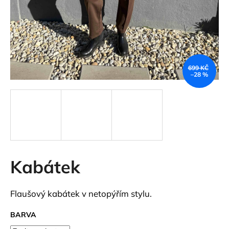
a
j
í
t
?
699 KČ
–28 %
HLEDAT
Kabátek
D
o
p
Flaušový kabátek v netopýřím stylu.
o
r
BARVA
u