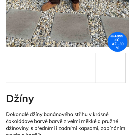
a
j
í
t
OD 999
?
KČ
AŽ –30
%
HLEDAT
Džíny
D
o
p
Dokonalé džíny banánového střihu v krásné
o
čokoládové barvě barvě z velmi měkké a pružné
r
džínoviny, s předními i zadními kapsami, zapínáním
u
na zip a knoflík.