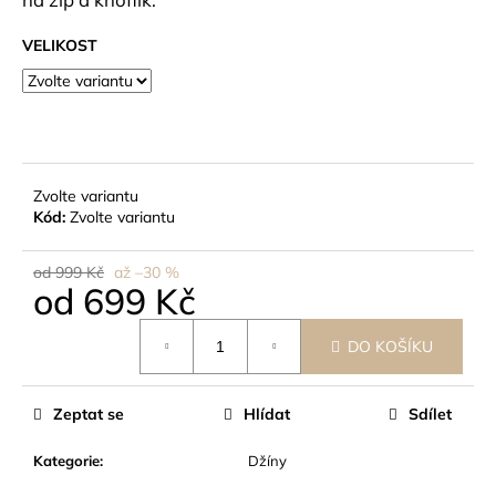
č
u
VELIKOST
j
e
m
e
Zvolte variantu
Kód:
Zvolte variantu
od 999 Kč
až –30 %
od
699 Kč
Měrná
DO KOŠÍKU
cena:
Zeptat se
Hlídat
Sdílet
Kategorie
:
Džíny