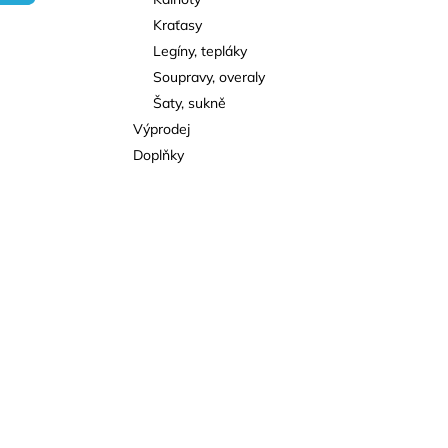
l
Kraťasy
Legíny, tepláky
Soupravy, overaly
Šaty, sukně
Výprodej
Doplňky