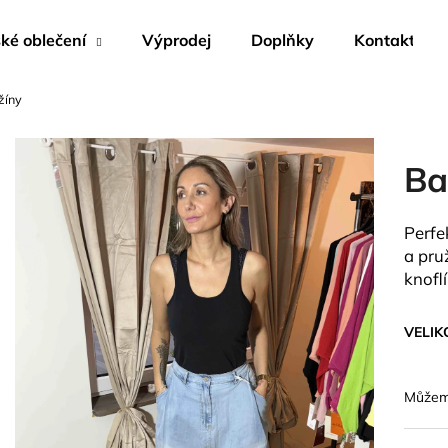
é oblečení
Výprodej
Doplňky
Kontakty
žíny
Co potřebujete najít?
Ba
HLEDAT
Perfe
a pru
Doporučujeme
knofl
VELIK
Můžeme