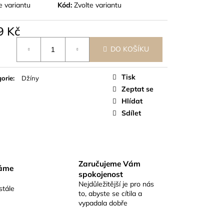
e variantu
Kód:
Zvolte variantu
9 Kč
á
DO KOŠÍKU
Tisk
orie
:
Džíny
Zeptat se
Hlídat
Sdílet
Zaručujeme Vám
váme
spokojenost
Nejdůležitější je pro nás
stále
to, abyste se cítila a
vypadala dobře