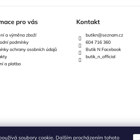
mace pro vás
Kontakt
ní a výměna zboží
butikn
@
seznam.cz
odní podmínky
604 716 360
nky ochrany osobních údajů
Butik N Facebook
akty
butik_n_official
í a platba
používá soubory cookie. Dalším procházením tohoto