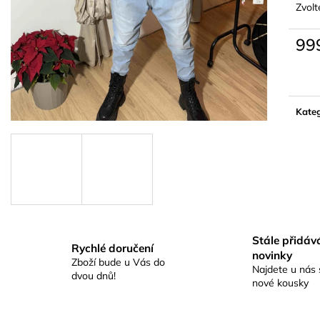
Zvolt
99
Měrn
cena:
Kateg
Stále přidá
Rychlé doručení
novinky
Zboží bude u Vás do
Najdete u nás 
dvou dnů!
nové kousky