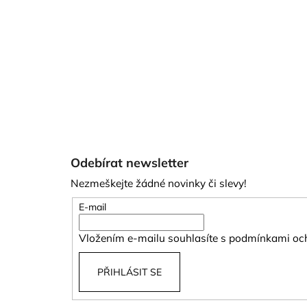
Z
á
Odebírat newsletter
p
Nezmeškejte žádné novinky či slevy!
a
t
E-mail
í
Vložením e-mailu souhlasíte s
podmínkami och
PŘIHLÁSIT SE