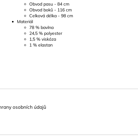
Obvod pasu - 84 cm
Obvod boků - 116 cm
Celková délka - 98 cm
Materiál
78 % bavlna
24,5 % polyester
1,5 % viskóza
1 % elastan
rany osobních údajů