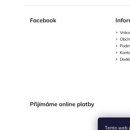
Facebook
Infor
Vráce
Obch
Podmí
Kont
Dodán
Přijímáme online platby
Tento web 