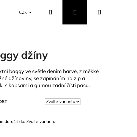
Hledat
Přihlášení
Nákupní
Obchodní podmínky
Vrácení a výměna zboží
CZK
košík
ggy džíny
ktní baggy ve světle denim barvě, z měkké
žné džínoviny, se zapínáním na zip a
ík, s kapsami a gumou zadní čísti pasu.
OST
 doručit do:
Zvolte variantu