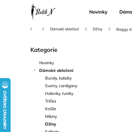
K
Přejít
na
o
Novinky
Dámsk
obsah
Zpět
Zpět
š
do
do
í
Domů
Dámské oblečení
Džíny
Baggy d
k
obchodu
obchodu
P
o
Kategorie
Přeskočit
s
kategorie
t
Novinky
r
Dámské oblečení
a
Bundy, kabáty
n
Svetry, cardigany
n
Halenky, tuniky
í
Trička
p
Košile
a
Mikiny
n
Džíny
e
Kalhoty