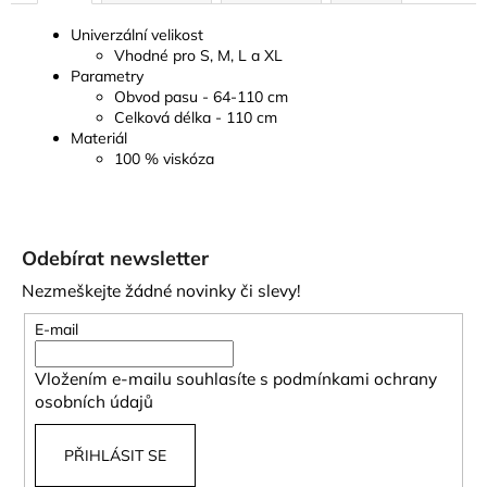
Univerzální velikost
Vhodné pro S, M, L a XL
Parametry
Obvod pasu - 64-110 cm
Celková délka - 110 cm
Materiál
100 % viskóza
Z
á
Odebírat newsletter
p
Nezmeškejte žádné novinky či slevy!
a
t
E-mail
í
Vložením e-mailu souhlasíte s
podmínkami ochrany
osobních údajů
PŘIHLÁSIT SE