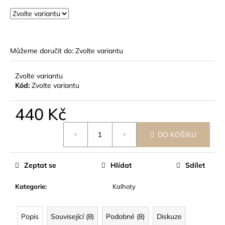
č
u
j
e
m
Můžeme doručit do:
Zvolte variantu
e
Zvolte variantu
Kód:
Zvolte variantu
440 Kč
Měrná
DO KOŠÍKU
cena:
Zeptat se
Hlídat
Sdílet
Kategorie
:
Kalhoty
Popis
Související (8)
Podobné (8)
Diskuze