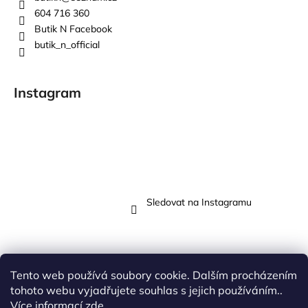
604 716 360
Butik N Facebook
butik_n_official
Instagram
Sledovat na Instagramu
Tento web používá soubory cookie. Dalším procházením
Přijímáme online platby
tohoto webu vyjadřujete souhlas s jejich používáním..
Více informací
zde
.