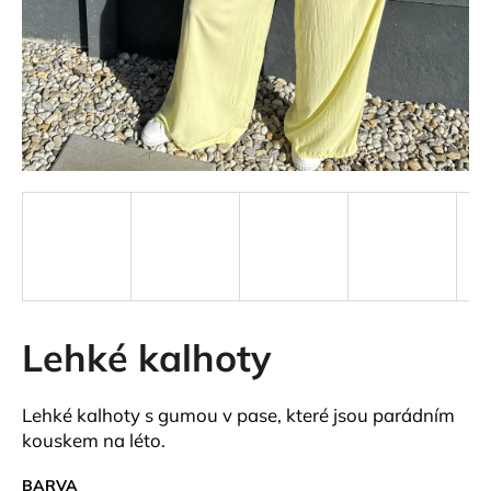
a
j
í
t
?
HLEDAT
Lehké kalhoty
D
o
p
Lehké kalhoty s gumou v pase, které jsou parádním
o
kouskem na léto.
r
u
BARVA