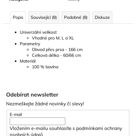
Popis
Související (8)
Podobné (8)
Diskuze
Univerzální velikost
Vhodné pro M, L a XL
Parametry
Obvod přes prsa - 166 cm
Celková délka - 60/66 cm
Materiál
100 % bavlna
Z
á
Odebírat newsletter
p
Nezmeškejte žádné novinky či slevy!
a
t
E-mail
í
Vložením e-mailu souhlasíte s
podmínkami ochrany
osobních údajů