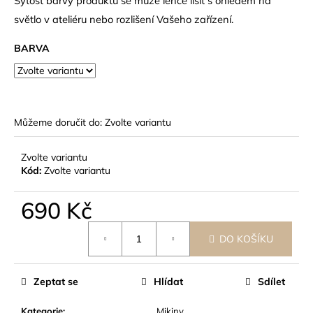
č
Sytost barvy produktu se může lehce lišit s ohledem na
u
světlo v ateliéru nebo rozlišení Vašeho zařízení.
j
e
BARVA
m
e
Můžeme doručit do:
Zvolte variantu
Zvolte variantu
Kód:
Zvolte variantu
690 Kč
Měrná
DO KOŠÍKU
cena:
Zeptat se
Hlídat
Sdílet
Kategorie
:
Mikiny