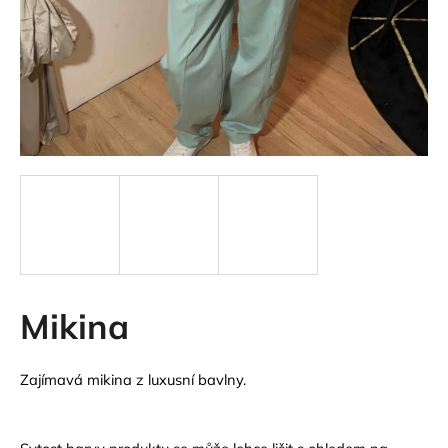
a
j
í
t
?
HLEDAT
Mikina
D
o
p
Zajímavá mikina z luxusní bavlny.
o
r
u