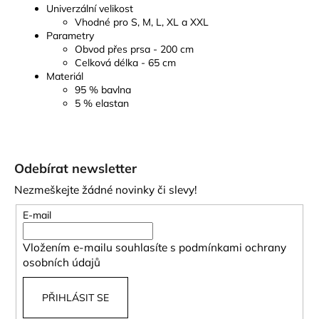
Univerzální velikost
Vhodné pro S, M, L, XL a XXL
Parametry
Obvod přes prsa - 200 cm
Celková délka - 65 cm
Materiál
95 % bavlna
5 % elastan
Z
á
Odebírat newsletter
p
Nezmeškejte žádné novinky či slevy!
a
t
E-mail
í
Vložením e-mailu souhlasíte s
podmínkami ochrany
osobních údajů
PŘIHLÁSIT SE