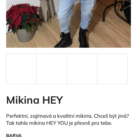
a
j
í
t
?
HLEDAT
Mikina HEY
D
o
p
Perfektní, zajímavá a kvalitní mikina. Chceš být jiná?
o
Tak tahle mikina HEY YOU je přesně pro tebe.
r
u
BARVA