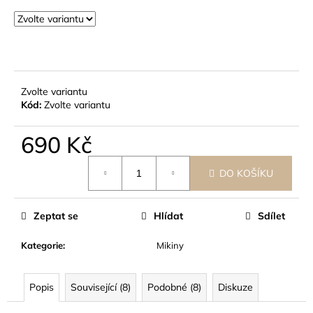
č
u
j
e
m
e
Zvolte variantu
Kód:
Zvolte variantu
690 Kč
Měrná
DO KOŠÍKU
cena:
Zeptat se
Hlídat
Sdílet
Kategorie
:
Mikiny
Popis
Související (8)
Podobné (8)
Diskuze