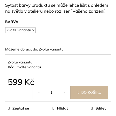
č
Sytost barvy produktu se může lehce lišit s ohledem
u
na světlo v ateliéru nebo rozlišení Vašeho zařízení.
j
e
BARVA
m
e
Můžeme doručit do:
Zvolte variantu
Zvolte variantu
Kód:
Zvolte variantu
599 Kč
Měrná
DO KOŠÍKU
cena:
Zeptat se
Hlídat
Sdílet