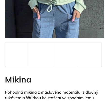
a
j
í
t
?
HLEDAT
Mikina
D
o
p
Pohodlná mikina z máslového materiálu, s dlouhý
o
rukávem a šňůrkou ke stažení ve spodním lemu.
r
u