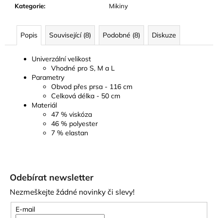
Kategorie
:
Mikiny
Popis
Související (8)
Podobné (8)
Diskuze
Univerzální velikost
Vhodné pro S, M a L
Parametry
Obvod přes prsa - 116 cm
Celková délka - 50 cm
Materiál
47 % viskóza
46 % polyester
7 % elastan
Z
á
Odebírat newsletter
p
Nezmeškejte žádné novinky či slevy!
a
t
E-mail