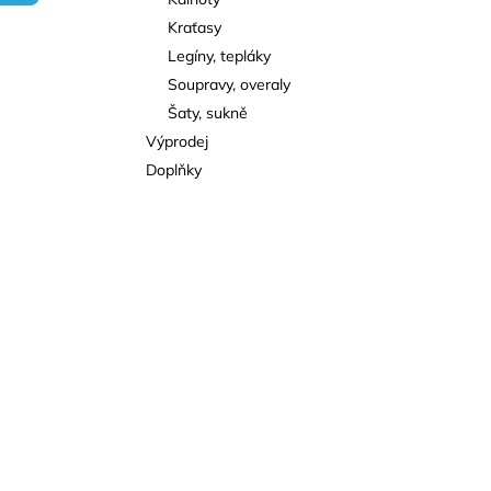
l
Kraťasy
Legíny, tepláky
Soupravy, overaly
Šaty, sukně
Výprodej
Doplňky