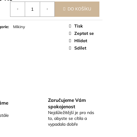
á
DO KOŠÍKU
Tisk
orie
:
Mikiny
Zeptat se
Hlídat
Sdílet
Zaručujeme Vám
váme
spokojenost
Nejdůležitější je pro nás
stále
to, abyste se cítila a
vypadala dobře