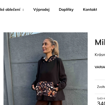
é oblečení
Výprodej
Doplňky
Kontakty
Co potřebujete najít?
Mi
HLEDAT
Krásn
Doporučujeme
VARI
Zvolt
549 
34