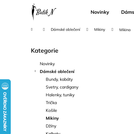
K
Přejít
na
o
Novinky
Dámsk
obsah
Zpět
Zpět
š
do
do
í
Domů
Dámské oblečení
Mikiny
Mikina
k
obchodu
obchodu
P
o
Kategorie
Přeskočit
s
kategorie
t
Novinky
r
Dámské oblečení
a
Bundy, kabáty
n
Svetry, cardigany
n
Halenky, tuniky
í
Trička
p
Košile
a
Mikiny
n
Džíny
e
Kalhoty