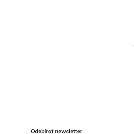
Z
á
Odebírat newsletter