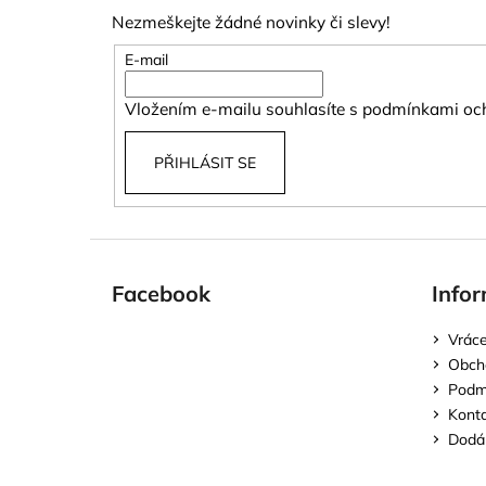
p
Nezmeškejte žádné novinky či slevy!
a
t
E-mail
í
Vložením e-mailu souhlasíte s
podmínkami och
PŘIHLÁSIT SE
Facebook
Infor
Vráce
Obch
Podmí
Kont
Dodán