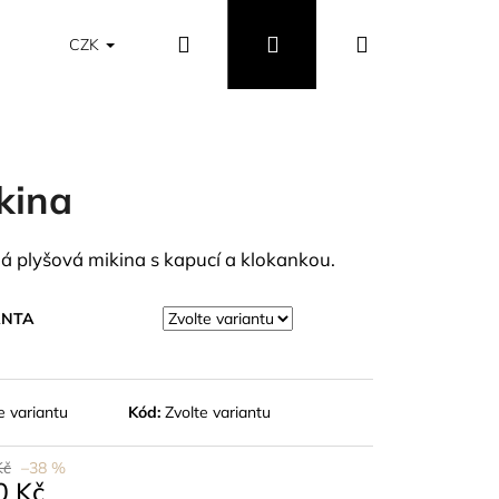
Hledat
Přihlášení
Nákupní
Obchodní podmínky
Vrácení a výměna zboží
CZK
košík
kina
á plyšová mikina s kapucí a klokankou.
ANTA
e variantu
Kód:
Zvolte variantu
Kč
–38 %
0 Kč