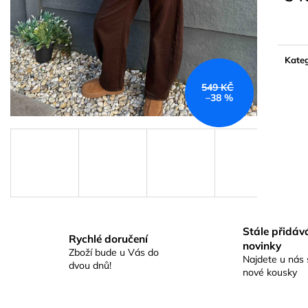
Měrn
cena:
Kateg
549 KČ
–38 %
Stále přidá
Rychlé doručení
novinky
Zboží bude u Vás do
Najdete u nás 
dvou dnů!
nové kousky