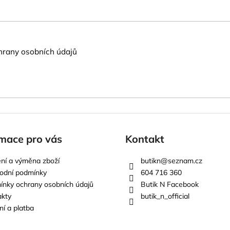
rany osobních údajů
mace pro vás
Kontakt
ní a výměna zboží
butikn
@
seznam.cz
odní podmínky
604 716 360
nky ochrany osobních údajů
Butik N Facebook
akty
butik_n_official
í a platba