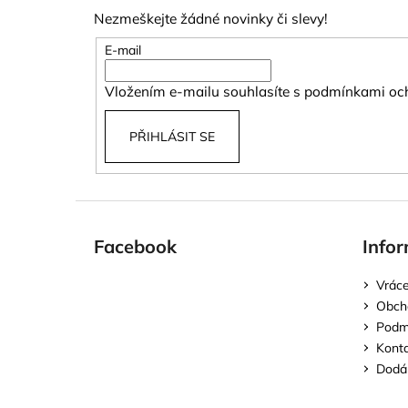
p
Nezmeškejte žádné novinky či slevy!
a
t
E-mail
í
Vložením e-mailu souhlasíte s
podmínkami och
PŘIHLÁSIT SE
Facebook
Infor
Vráce
Obch
Podmí
Kont
Dodán