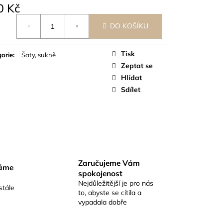
0 Kč
á
DO KOŠÍKU
Tisk
orie
:
Šaty, sukně
Zeptat se
Hlídat
Sdílet
Zaručujeme Vám
váme
spokojenost
Nejdůležitější je pro nás
stále
to, abyste se cítila a
vypadala dobře