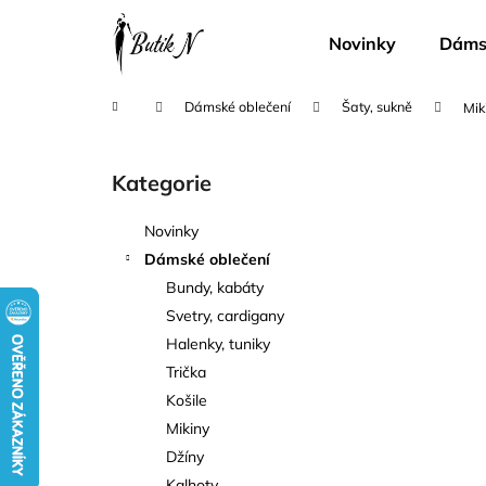
K
Přejít
na
o
Novinky
Dámsk
obsah
Zpět
Zpět
š
do
do
í
Domů
Dámské oblečení
Šaty, sukně
Mik
k
obchodu
obchodu
P
o
Kategorie
Přeskočit
s
kategorie
t
Novinky
r
Dámské oblečení
a
Bundy, kabáty
n
Svetry, cardigany
n
Halenky, tuniky
í
Trička
p
Košile
a
Mikiny
n
Džíny
e
Kalhoty