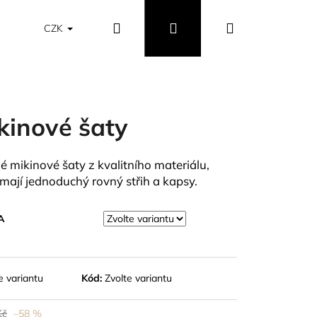
Hledat
Přihlášení
Nákupní
Obchodní podmínky
Vrácení a výměna zboží
CZK
košík
kinové šaty
é mikinové šaty z kvalitního materiálu,
 mají jednoduchý rovný střih a kapsy.
A
e variantu
Kód:
Zvolte variantu
Kč
–58 %