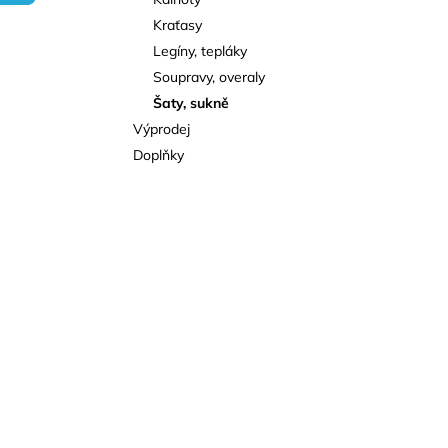
l
Kraťasy
Legíny, tepláky
Soupravy, overaly
Šaty, sukně
Výprodej
Doplňky