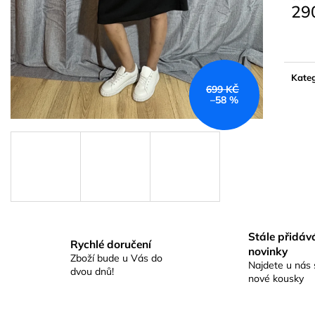
29
Měrn
cena:
Kateg
699 KČ
–58 %
Stále přidá
Rychlé doručení
novinky
Zboží bude u Vás do
Najdete u nás 
dvou dnů!
nové kousky