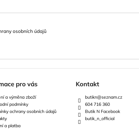
rany osobních údajů
mace pro vás
Kontakt
ní a výměna zboží
butikn
@
seznam.cz
odní podmínky
604 716 360
nky ochrany osobních údajů
Butik N Facebook
akty
butik_n_official
í a platba