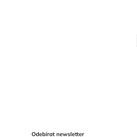
Z
á
Odebírat newsletter