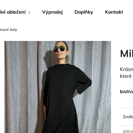
é oblečení
Výprodej
Doplňky
Kontakty
inové šaty
Co potřebujete najít?
Mi
HLEDAT
Krásn
které
Doporučujeme
BARV
Zvolt
699 