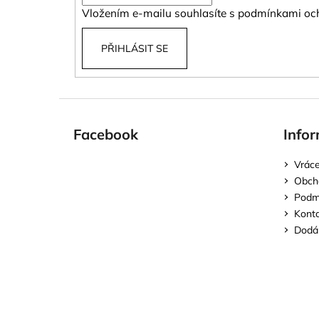
í
Vložením e-mailu souhlasíte s
podmínkami och
PŘIHLÁSIT SE
Facebook
Infor
Vráce
Obch
Podmí
Kont
Dodán