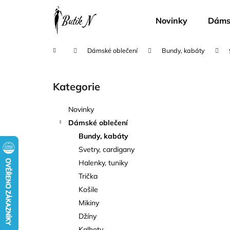
K
Přejít
na
o
Novinky
Dámsk
obsah
Zpět
Zpět
š
do
do
í
Domů
Dámské oblečení
Bundy, kabáty
k
obchodu
obchodu
P
o
Kategorie
Přeskočit
s
kategorie
t
Novinky
r
Dámské oblečení
a
Bundy, kabáty
n
Svetry, cardigany
n
Halenky, tuniky
í
Trička
p
Košile
a
Mikiny
n
Džíny
e
Kalhoty