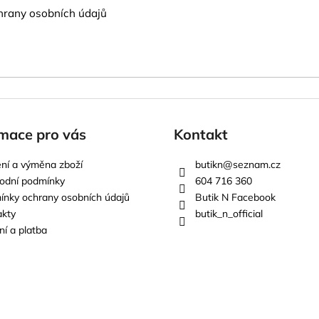
rany osobních údajů
mace pro vás
Kontakt
ní a výměna zboží
butikn
@
seznam.cz
odní podmínky
604 716 360
nky ochrany osobních údajů
Butik N Facebook
akty
butik_n_official
í a platba