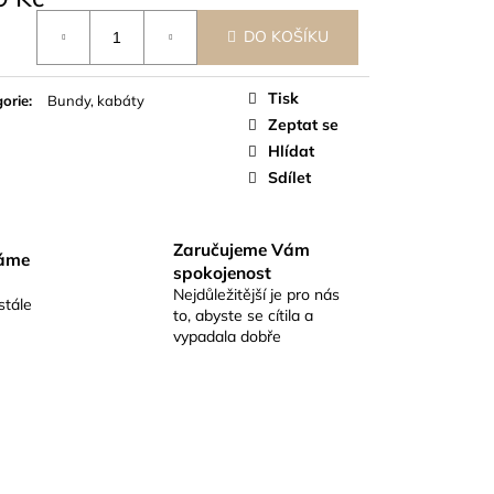
á
DO KOŠÍKU
Tisk
orie
:
Bundy, kabáty
Zeptat se
Hlídat
Sdílet
Zaručujeme Vám
váme
spokojenost
Nejdůležitější je pro nás
stále
to, abyste se cítila a
vypadala dobře