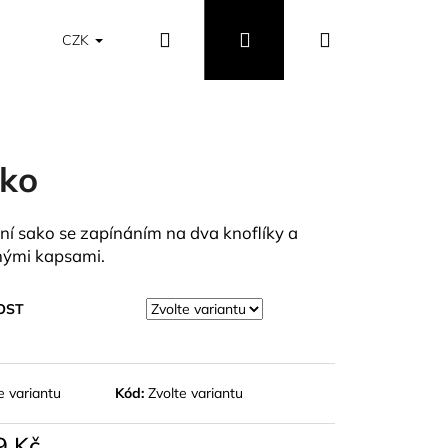
Hledat
Přihlášení
Nákupní
Obchodní podmínky
Vrácení a výměna zboží
CZK
košík
ko
tní sako se zapínáním na dva knoflíky a
nými kapsami.
OST
e variantu
Kód:
Zvolte variantu
9 Kč