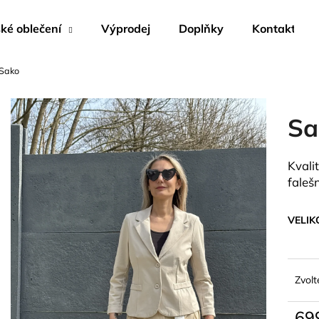
é oblečení
Výprodej
Doplňky
Kontakty
Sako
Co potřebujete najít?
Sa
HLEDAT
Kvali
faleš
Doporučujeme
VELIK
Zvolt
69