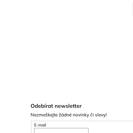
Z
á
Odebírat newsletter
p
Nezmeškejte žádné novinky či slevy!
a
t
E-mail