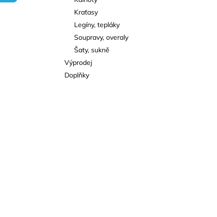
l
Kraťasy
Legíny, tepláky
Soupravy, overaly
Šaty, sukně
Výprodej
Doplňky