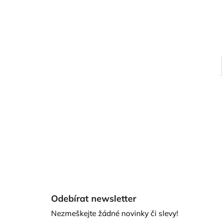
Z
á
Odebírat newsletter
p
Nezmeškejte žádné novinky či slevy!
a