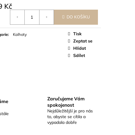
9 Kč
á
DO KOŠÍKU
Tisk
orie
:
Kalhoty
Zeptat se
Hlídat
Sdílet
Zaručujeme Vám
váme
spokojenost
Nejdůležitější je pro nás
stále
to, abyste se cítila a
vypadala dobře