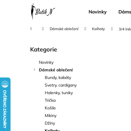
K
Přejít
na
o
Novinky
Dámsk
obsah
Zpět
Zpět
š
do
do
í
Domů
Dámské oblečení
Kalhoty
3/4 lně
k
obchodu
obchodu
P
o
Kategorie
Přeskočit
s
kategorie
t
Novinky
r
Dámské oblečení
a
Bundy, kabáty
n
Svetry, cardigany
n
Halenky, tuniky
í
Trička
p
Košile
a
Mikiny
n
Džíny
e
Kalhoty