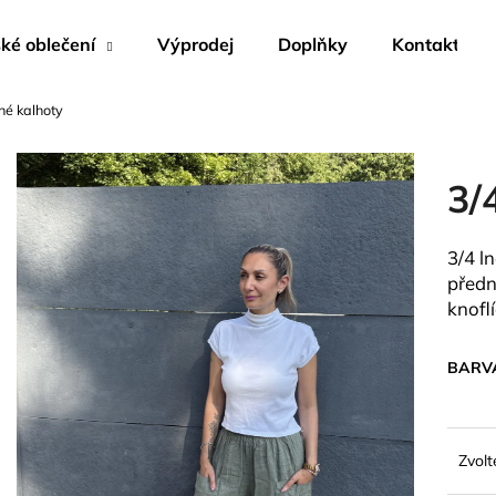
é oblečení
Výprodej
Doplňky
Kontakty
né kalhoty
Co potřebujete najít?
3/
HLEDAT
3/4 l
předn
Doporučujeme
knofl
BARV
Zvolt