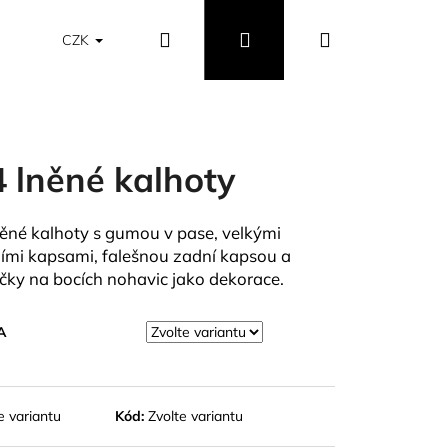
Hledat
Přihlášení
Nákupní
Obchodní podmínky
Vrácení a výměna zboží
CZK
košík
4 lněné kalhoty
něné kalhoty s gumou v pase, velkými
ími kapsami, falešnou zadní kapsou a
íčky na bocích nohavic jako dekorace.
A
e variantu
Kód:
Zvolte variantu