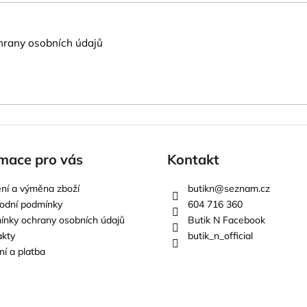
rany osobních údajů
mace pro vás
Kontakt
ní a výměna zboží
butikn
@
seznam.cz
odní podmínky
604 716 360
nky ochrany osobních údajů
Butik N Facebook
akty
butik_n_official
í a platba