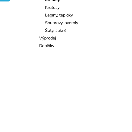
l
Kraťasy
Legíny, tepláky
Soupravy, overaly
Šaty, sukně
Výprodej
Doplňky