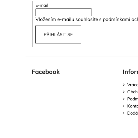
t
E-mail
í
Vložením e-mailu souhlasíte s
podmínkami och
PŘIHLÁSIT SE
Facebook
Infor
Vráce
Obch
Podmí
Kont
Dodán