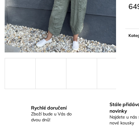
64
Měrn
cena:
Kateg
Stále přidá
Rychlé doručení
novinky
Zboží bude u Vás do
Najdete u nás 
dvou dnů!
nové kousky